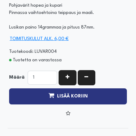
Pohjavärit hopea ja kupari
Pinnassa vaihtoehtoina teippaus ja maali.
Lusikan paino 14grammaa ja pituus 87mm.
TOIMITUSKULUT ALK. 6,00 €
Tuotekoodi: LUVAR004
Tuotetta on varastossa
KASVATA MÄÄRÄÄ
VÄHENNÄ MÄÄRÄÄ
Määrä
LISÄÄ KORIIN