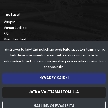
Tuotteet
Vaaput
Varma Lusikka
RXi
Muut tuotteet
Tämä sivusto käyttää pakollisia evästeitä sivuston toiminnan ja
Verkkokauppainfo
tietoturvan varmentamiseen sekä valinnaisia evästeitä
Näin teet ostoksia verkkokaupassa
palveluiden toimittamiseen, mainosten personointiin ja liikenteen
Sopimusehdot
analysointiin.
Toimitustavat
Maksutavat
HYVÄKSY KAIKKI
Tietosuojaseloste
JATKA VÄLTTÄMÄTTÖMILLÄ
Seuraa sosiaalisessa mediassa
HALLINNOI EVÄSTEITÄ