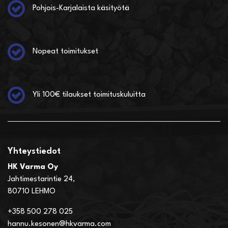
Pohjois-Karjalaista käsityötä
Nopeat toimitukset
Yli 100€ tilaukset toimituskuluitta
Yhteystiedot
HK Varma Oy
Jahtimestarintie 24,
80710 LEHMO
+358 500 278 025
hannu.kesonen@hkvarma.com