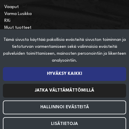
Vaaput
Varma Lusikka
RXi
Muut tuotteet
Tämä sivusto käyttää pakollisia evästeitä sivuston toiminnan ja
Verkkokauppainfo
tietoturvan varmentamiseen sekä valinnaisia evästeitä
Näin teet ostoksia verkkokaupassa
palveluiden toimittamiseen, mainosten personointiin ja liikenteen
Sopimusehdot
analysointiin.
Toimitustavat
Maksutavat
HYVÄKSY KAIKKI
Tietosuojaseloste
JATKA VÄLTTÄMÄTTÖMILLÄ
Seuraa sosiaalisessa mediassa
HALLINNOI EVÄSTEITÄ
LISÄTIETOJA