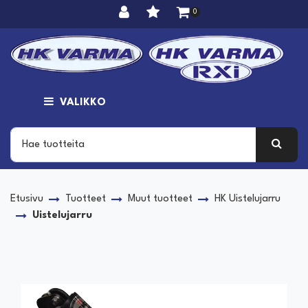
Siirry pääsisältöön
0
VALIKKO
Etusivu
Tuotteet
Muut tuotteet
HK Uistelujarru
Uistelujarru