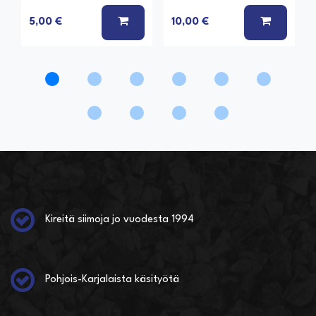
LISÄÄ KORIIN
LISÄÄ K
5,00 €
10,00 €
Kireitä siimoja jo vuodesta 1994
Pohjois-Karjalaista käsityötä