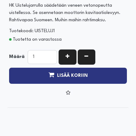
HK Uistelujarrulla säädetään veneen vetonopeutta
uistellessa. Se asennetaan moottorin kavitaatiolevyyn.
Rahtivapaa Suomeen. Muihin maihin rahtimaksu.
Tuotekoodi: UISTELUJ1
Tuotetta on varastossa
KASVATA MÄÄRÄÄ
VÄHENNÄ MÄÄRÄÄ
Määrä
LISÄÄ KORIIN