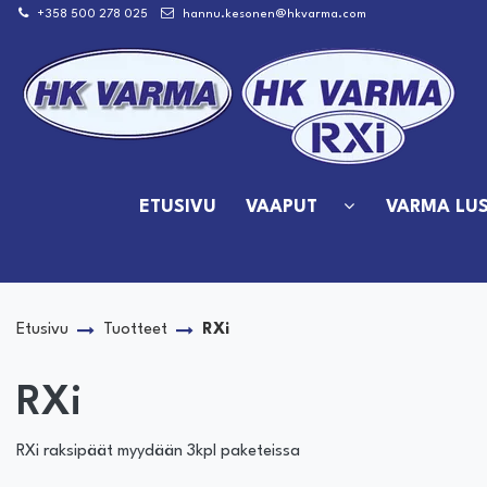
Siirry pääsisältöön
+358 500 278 025
hannu.kesonen@hkvarma.com
ETUSIVU
VAAPUT
VARMA LUS
Etusivu
Tuotteet
RXi
RXi
RXi raksipäät myydään 3kpl paketeissa