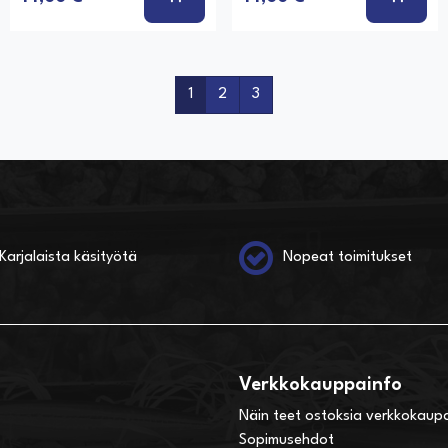
1
2
3
Karjalaista käsityötä
Nopeat toimitukset
Verkkokauppainfo
Näin teet ostoksia verkkokaup
Sopimusehdot