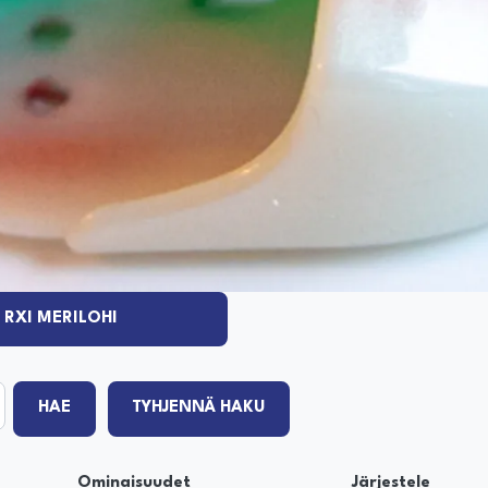
RXI MERILOHI
HAE
TYHJENNÄ HAKU
Ominaisuudet
Järjestele