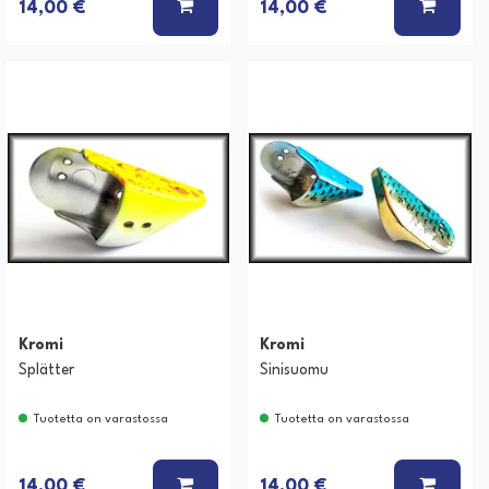
 KORIIN
LISÄÄ KORIIN
LISÄÄ
14,00 €
14,00 €
Kromi
Kromi
Splätter
Sinisuomu
Tuotetta on varastossa
Tuotetta on varastossa
 KORIIN
LISÄÄ KORIIN
LISÄÄ
14,00 €
14,00 €