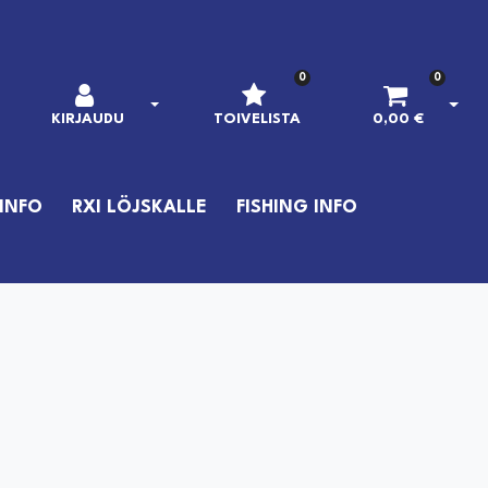
0
0
AVAA KIRJAUTUMINEN
AVAA
KIRJAUDU
TOIVELISTA
0,00 €
INFO
RXI LÖJSKALLE
FISHING INFO