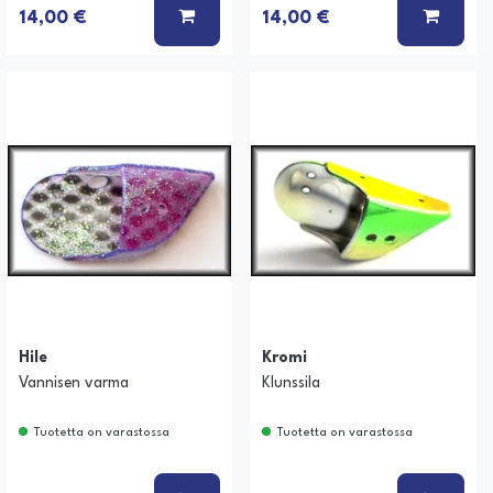
 KORIIN
LISÄÄ KORIIN
LISÄÄ
14,00 €
14,00 €
Hile
Kromi
Vannisen varma
Klunssila
Tuotetta on varastossa
Tuotetta on varastossa