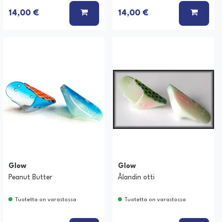
 KORIIN
LISÄÄ KORIIN
LISÄÄ
14,00 €
14,00 €
Glow
Glow
Peanut Butter
Ålandin otti
Tuotetta on varastossa
Tuotetta on varastossa