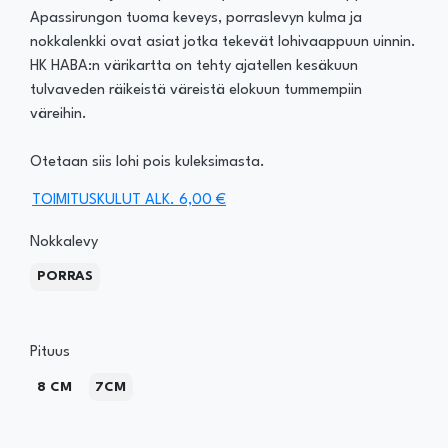
Apassirungon tuoma keveys, porraslevyn kulma ja
nokkalenkki ovat asiat jotka tekevät lohivaappuun uinnin.
HK HABA:n värikartta on tehty ajatellen kesäkuun
tulvaveden räikeistä väreistä elokuun tummempiin
väreihin.
Otetaan siis lohi pois kuleksimasta.
TOIMITUSKULUT ALK. 6,00 €
Nokkalevy
PORRAS
Pituus
8 CM
7CM