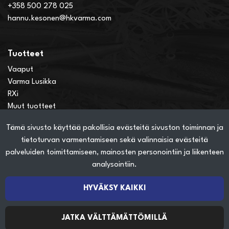
+358 500 278 025
hannu.kesonen@hkvarma.com
Tuotteet
Vaaput
Varma Lusikka
RXi
Muut tuotteet
Tämä sivusto käyttää pakollisia evästeitä sivuston toiminnan ja
Verkkokauppainfo
tietoturvan varmentamiseen sekä valinnaisia evästeitä
Näin teet ostoksia verkkokaupassa
palveluiden toimittamiseen, mainosten personointiin ja liikenteen
Sopimusehdot
analysointiin.
Toimitustavat
Maksutavat
HYVÄKSY KAIKKI
Tietosuojaseloste
JATKA VÄLTTÄMÄTTÖMILLÄ