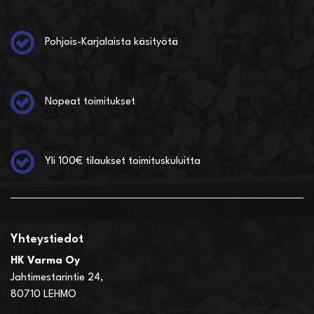
Pohjois-Karjalaista käsityötä
Nopeat toimitukset
Yli 100€ tilaukset toimituskuluitta
Yhteystiedot
HK Varma Oy
Jahtimestarintie 24,
80710 LEHMO