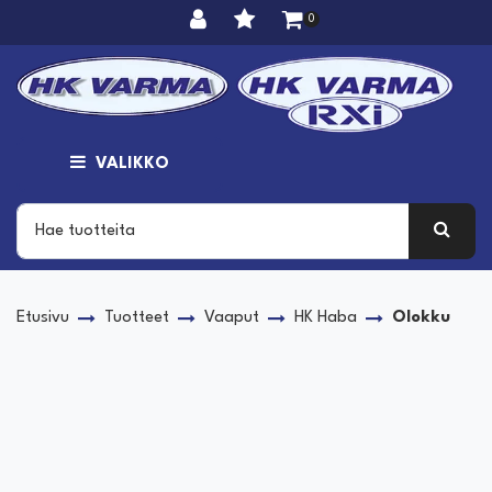
Siirry pääsisältöön
0
VALIKKO
Etusivu
Tuotteet
Vaaput
HK Haba
Olokku