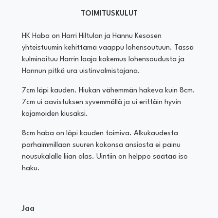
TOIMITUSKULUT
HK Haba on Harri Hiltulan ja Hannu Kesosen
yhteistuumin kehittämä vaappu lohensoutuun. Tässä
kulminoituu Harrin laaja kokemus lohensoudusta ja
Hannun pitkä ura uistinvalmistajana.
7cm läpi kauden. Hiukan vähemmän hakeva kuin 8cm.
7cm ui aavistuksen syvemmällä ja ui erittäin hyvin
kojamoiden kiusaksi.
8cm haba on läpi kauden toimiva. Alkukaudesta
parhaimmillaan suuren kokonsa ansiosta ei painu
nousukalalle liian alas. Uintiin on helppo säätää iso
haku.
Jaa