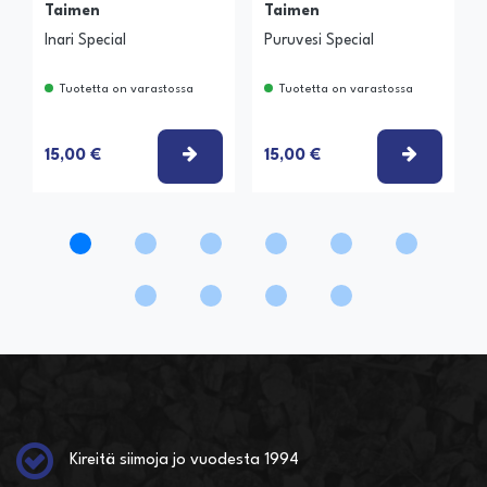
Taimen
Taimen
Inari Special
Puruvesi Special
Tuotetta on varastossa
Tuotetta on varastossa
VALITSE VAIHTOEHTO
VALITSE
15,00 €
15,00 €
Kireitä siimoja jo vuodesta 1994