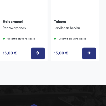
Hologrammi
Taimen
Raatokärpänen
Järvilohen herkku
Tuotetta on varastossa
Tuotetta on varastossa
SE VAIHTOEHTO
VALITSE VAIHTOEHTO
VALITSE
15,00 €
15,00 €