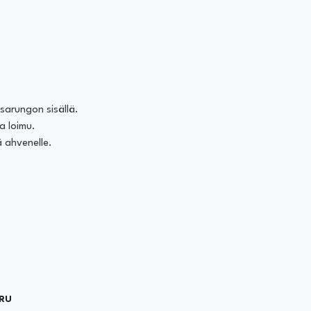
lsarungon sisällä.
ja loimu.
ä ahvenelle.
RU