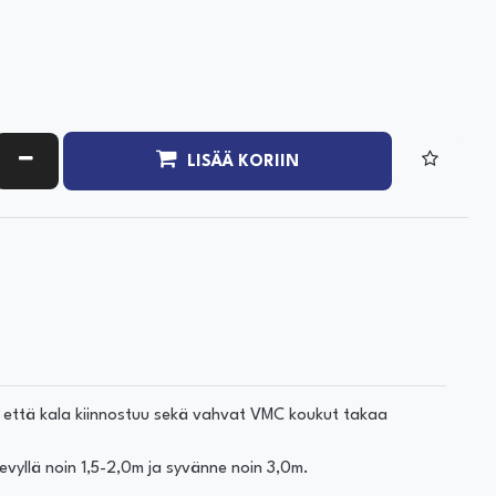
ATA MÄÄRÄÄ
VÄHENNÄ MÄÄRÄÄ
LISÄÄ KORIIN
aa että kala kiinnostuu sekä vahvat VMC koukut takaa
vyllä noin 1,5-2,0m ja syvänne noin 3,0m.