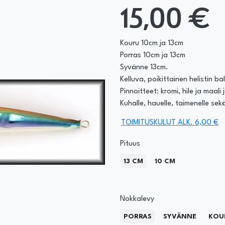
15,00 €
Kouru 10cm ja 13cm
Porras 10cm ja 13cm
Syvänne 13cm.
Kelluva, poikittainen helistin ba
Pinnoitteet: kromi, hile ja maali 
Kuhalle, hauelle, taimenelle sek
TOIMITUSKULUT ALK. 6,00 €
Pituus
13 CM
10 CM
Nokkalevy
PORRAS
SYVÄNNE
KOU