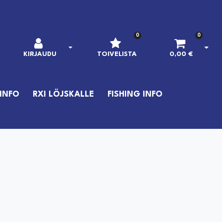
0
0
AVAA KIRJAUTUMINEN
AVAA
KIRJAUDU
TOIVELISTA
0,00 €
INFO
RXI LÖJSKALLE
FISHING INFO