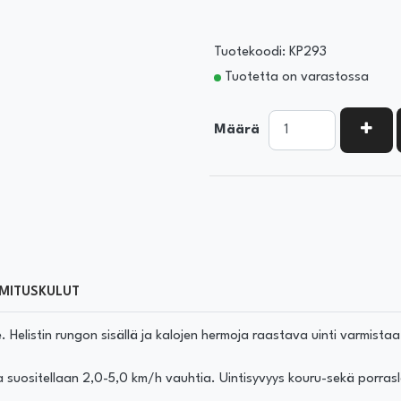
Tuotekoodi: KP293
Tuotetta on varastossa
KASV
Määrä
MITUSKULUT
 Helistin rungon sisällä ja kalojen hermoja raastava uinti varmist
ositellaan 2,0-5,0 km/h vauhtia. Uintisyvyys kouru-sekä porrasle