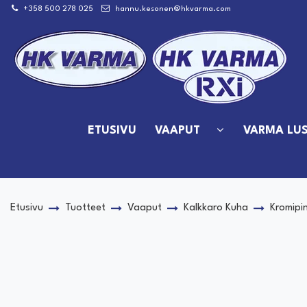
Siirry pääsisältöön
+358 500 278 025
hannu.kesonen@hkvarma.com
ETUSIVU
VAAPUT
VARMA LUS
Etusivu
Tuotteet
Vaaput
Kalkkaro Kuha
Kromipi