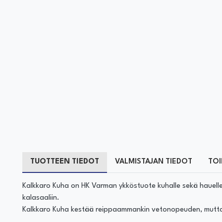
TUOTTEEN TIEDOT
VALMISTAJAN TIEDOT
TOI
Kalkkaro Kuha on HK Varman ykköstuote kuhalle sekä hauelle.
kalasaaliin.
Kalkkaro Kuha kestää reippaammankin vetonopeuden, mutta su