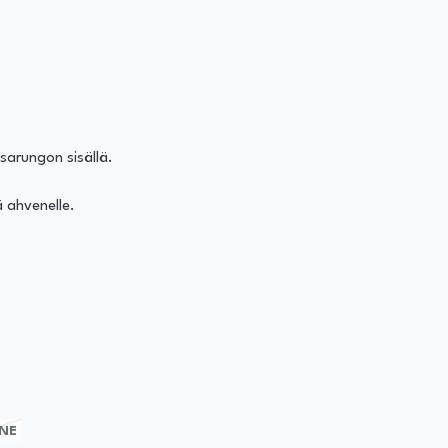
lsarungon sisällä.
ä ahvenelle.
NE