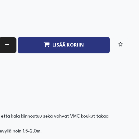
ATA MÄÄRÄÄ
VÄHENNÄ MÄÄRÄÄ
LISÄÄ KORIIN
aa että kala kiinnostuu sekä vahvat VMC koukut takaa
vyllä noin 1,5-2,0m.