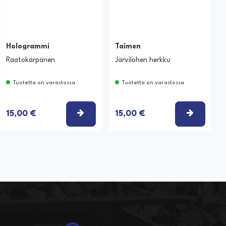
Hologrammi
Taimen
Raatokärpänen
Järvilohen herkku
Tuotetta on varastossa
Tuotetta on varastossa
SE VAIHTOEHTO
VALITSE VAIHTOEHTO
VALITSE
15,00 €
15,00 €