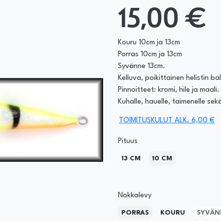
15,00 €
Kouru 10cm ja 13cm
Porras 10cm ja 13cm
Syvänne 13cm.
Kelluva, poikittainen helistin ba
Pinnoitteet: kromi, hile ja maali.
Kuhalle, hauelle, taimenelle sek
TOIMITUSKULUT ALK. 6,00 €
Pituus
13 CM
10 CM
Nokkalevy
PORRAS
KOURU
SYVÄN