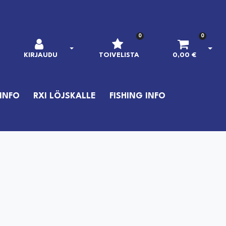
0
0
AVAA KIRJAUTUMINEN
AVAA
KIRJAUDU
TOIVELISTA
0,00 €
INFO
RXI LÖJSKALLE
FISHING INFO