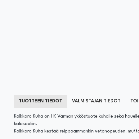
TUOTTEEN TIEDOT
VALMISTAJAN TIEDOT
TOI
Kalkkaro Kuha on HK Varman ykköstuote kuhalle sekä hauelle.
kalasaaliin.
Kalkkaro Kuha kestää reippaammankin vetonopeuden, mutta su