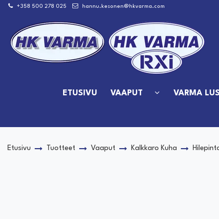
Siirry pääsisältöön
+358 500 278 025
hannu.kesonen@hkvarma.com
ETUSIVU
VAAPUT
VARMA LUS
Etusivu
Tuotteet
Vaaput
Kalkkaro Kuha
Hilepint