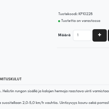
Tuotekoodi: KP10228
Tuotetta on varastossa
KASV
Määrä
MITUSKULUT
 Helistin rungon sisällä ja kalojen hermoja raastava uinti varmist
ositellaan 2,0-5,0 km/h vauhtia. Uintisyvyys kouru-sekä porrasle