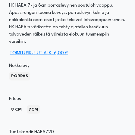
HK HABA 7- ja 8cm porraslevyinen soutulohivaappu.
Apassirungon tuoma keveys, porraslevyn kulma ja
nokkalenkki ovat asiat jotka tekevät lohivaappuun uinnin.
HK HABA:n värikartta on tehty ajatellen kesäkuun
tulvaveden räikeistä väreistä elokuun tummempiin
väreihin.
TOIMITUSKULUT ALK. 6,00 €
Nokkalevy
PORRAS
Pituus
8 CM
7CM
Tuotekoodi: HABA720