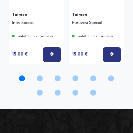
Taimen
Taimen
Inari Special
Puruvesi Special
Tuotetta on varastossa
Tuotetta on varastossa
VALITSE VAIHTOEHTO
VALITSE
15,00 €
15,00 €