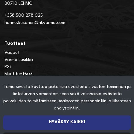
80710 LEHMO
+358 500 278 025
hannu.kesonen@hkvarma.com
Tuotteet
Vaaput
Varma Lusikka
RXi
Muut tuotteet
Tämä sivusto käyttää pakollisia evästeitä sivuston toiminnan ja
Verkkokauppainfo
tietoturvan varmentamiseen sekä valinnaisia evästeitä
Näin teet ostoksia verkkokaupassa
palveluiden toimittamiseen, mainosten personointiin ja liikenteen
Sopimusehdot
analysointiin.
Toimitustavat
Maksutavat
HYVÄKSY KAIKKI
Tietosuojaseloste