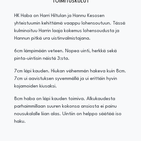
TOIMITUSKULUT
HK Haba on Harri Hiltulan ja Hannu Kesosen
yhteistuumin kehittämä vaappu lohensoutuun. Tässä
kulminoituu Harrin laaja kokemus lohensoudusta ja
Hannun pitkä ura uistinvalmistajana.
6cm lämpimään veteen. Nopea uinti, herkkä sekä
pinta-uintisin näistä 3:sta.
7cm läpi kauden. Hiukan vähemmän hakeva kuin 8cm.
7cm ui aavistuksen syvemmällä ja ui erittäin hyvin
kojamoiden kiusaksi.
8cm haba on läpi kauden toimiva. Alkukaudesta
parhaimmillaan suuren kokonsa ansiosta ei painu
nousukalalle liian alas. Uintiin on helppo säätää iso
haku.