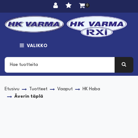
Siirry pääsisältöön
0
VALIKKO
Etusivu
Tuotteet
Vaaput
HK Haba
Äverin täplä