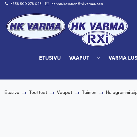
Siirry pääsisältöön
+358 500 278 025
hannu.kesonen@hkvarma.com
ETUSIVU
VAAPUT
VARMA LUS
Etusivu
Tuotteet
Vaaput
Taimen
Hologrammiteip