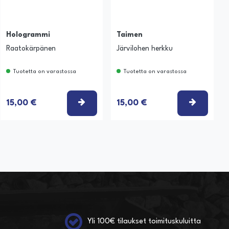
Hologrammi
Taimen
Raatokärpänen
Järvilohen herkku
Tuotetta on varastossa
Tuotetta on varastossa
SE VAIHTOEHTO
VALITSE VAIHTOEHTO
VALITSE
15,00 €
15,00 €
Yli 100€ tilaukset toimituskuluitta