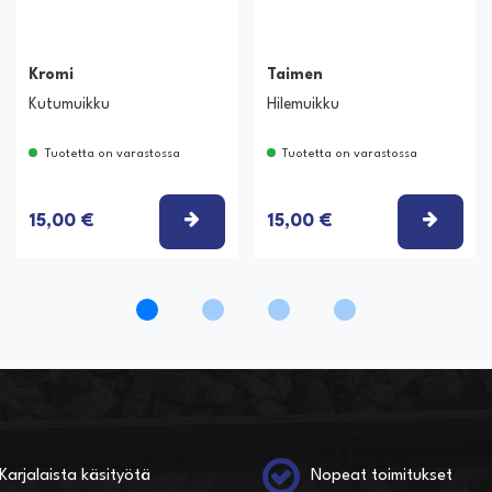
Kromi
Taimen
Kutumuikku
Hilemuikku
Tuotetta on varastossa
Tuotetta on varastossa
ITSE VAIHTOEHTO
VALITSE VAIHTOEHTO
VALIT
15,00 €
15,00 €
Karjalaista käsityötä
Nopeat toimitukset