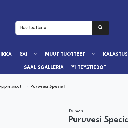
IKKA
RXI
MUUT TUOTTEET
KALASTUS
SAALISGALLERIA
YHTEYSTIEDOT
pipintaiset
Puruvesi Special
Taimen
Puruvesi Specia