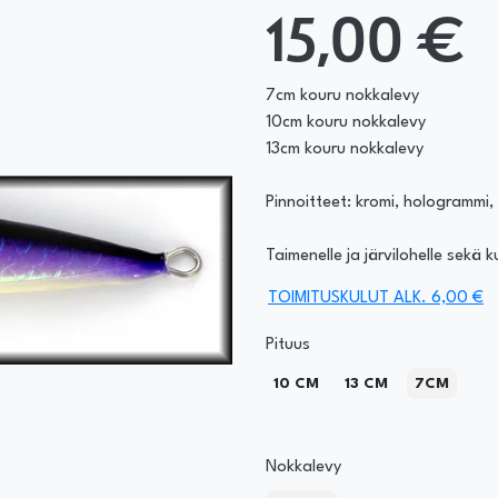
15,00 €
7cm kouru nokkalevy
10cm kouru nokkalevy
13cm kouru nokkalevy
Pinnoitteet: kromi, hologrammi, 
Taimenelle ja järvilohelle sekä k
TOIMITUSKULUT ALK. 6,00 €
Pituus
10 CM
13 CM
7CM
Nokkalevy