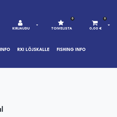
0
0
AVAA KIRJAUTUMINEN
AVAA
KIRJAUDU
TOIVELISTA
0,00 €
INFO
RXI LÖJSKALLE
FISHING INFO
l