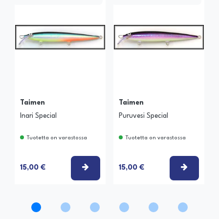
Taimen
Taimen
Inari Special
Puruvesi Special
Tuotetta on varastossa
Tuotetta on varastossa
VALITSE VAIHTOEHTO
VALITSE
15,00 €
15,00 €