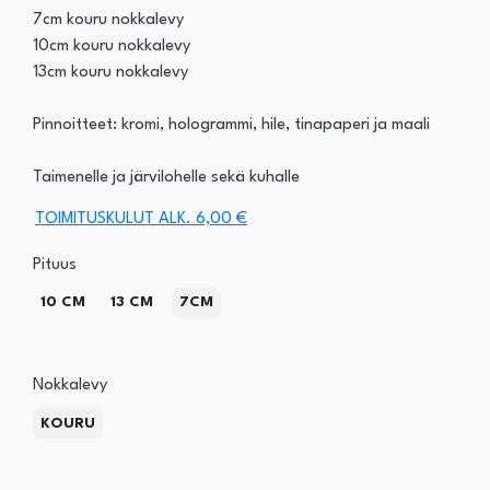
7cm kouru nokkalevy
10cm kouru nokkalevy
13cm kouru nokkalevy
Pinnoitteet: kromi, hologrammi, hile, tinapaperi ja maali
Taimenelle ja järvilohelle sekä kuhalle
TOIMITUSKULUT ALK. 6,00 €
Pituus
10 CM
13 CM
7CM
Nokkalevy
KOURU