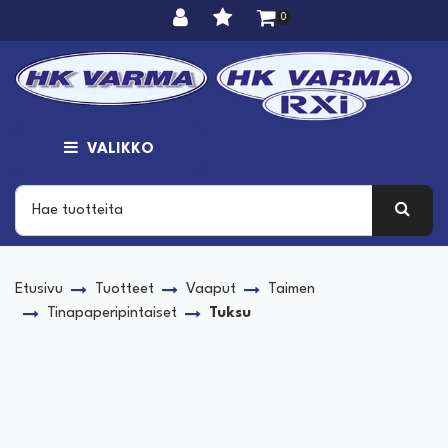
Siirry pääsisältöön
0
VALIKKO
Etusivu
Tuotteet
Vaaput
Taimen
Tinapaperipintaiset
Tuksu