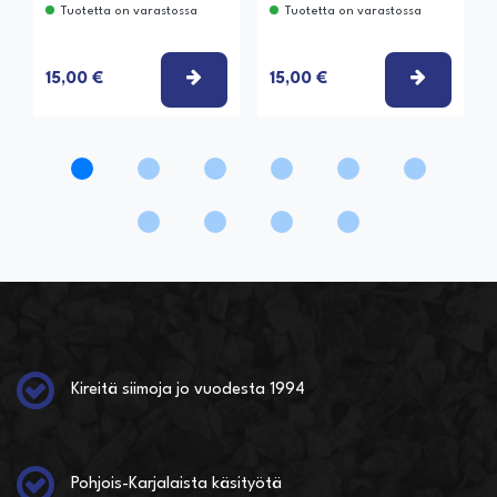
Tuotetta on varastossa
Tuotetta on varastossa
VALITSE VAIHTOEHTO
VALITSE
15,00 €
15,00 €
Kireitä siimoja jo vuodesta 1994
Pohjois-Karjalaista käsityötä