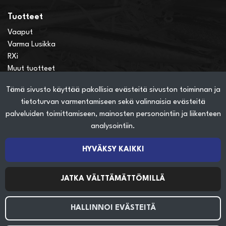
Tuotteet
Vaaput
Varma Lusikka
RXi
Muut tuotteet
Tämä sivusto käyttää pakollisia evästeitä sivuston toiminnan ja
Verkkokauppainfo
tietoturvan varmentamiseen sekä valinnaisia evästeitä
Näin teet ostoksia verkkokaupassa
palveluiden toimittamiseen, mainosten personointiin ja liikenteen
Sopimusehdot
analysointiin.
Toimitustavat
Maksutavat
HYVÄKSY KAIKKI
Tietosuojaseloste
JATKA VÄLTTÄMÄTTÖMILLÄ
Seuraa sosiaalisessa mediassa
HALLINNOI EVÄSTEITÄ