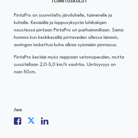
TOIMITUSKULUT
PintaPro on suunniteltu järvilohelle, taimenelle ja
kuhalle. Keväällä ja loppusyksystä lohikalojen
noustessa pintaan PintaPro on parhaimmillaan. Sama
homma kun keskikesällä pintaveden ollessa lämmin,
auringon laskettua kuha alkaa syömään pinnassa.
PintaPro kestää myös reippaan vetonopeuden, mutta
suositellaan 2,0-5,0 km/h vauhtia. Uintisyvyys on
noin 50cm.
Jaa