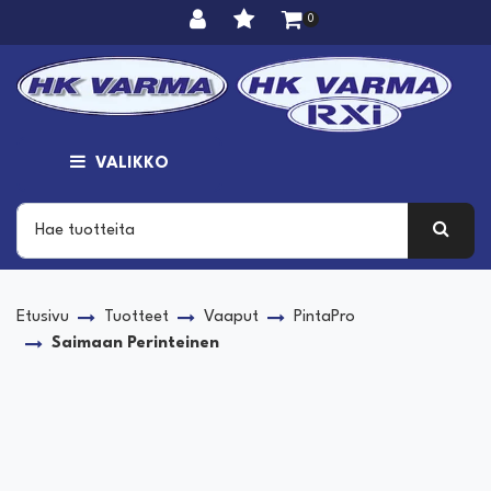
Siirry pääsisältöön
0
VALIKKO
Etusivu
Tuotteet
Vaaput
PintaPro
Saimaan Perinteinen