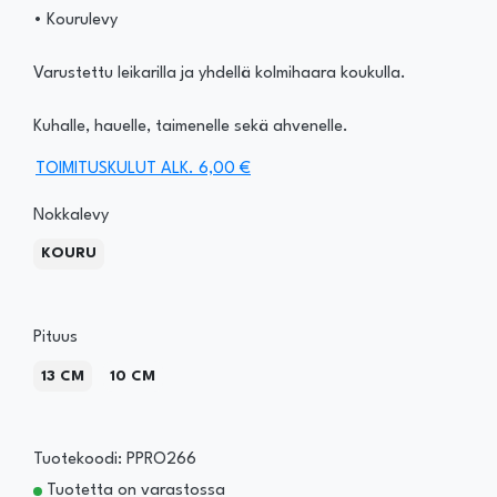
• Kourulevy
Varustettu leikarilla ja yhdellä kolmihaara koukulla.
Kuhalle, hauelle, taimenelle sekä ahvenelle.
TOIMITUSKULUT ALK. 6,00 €
Nokkalevy
KOURU
Pituus
13 CM
10 CM
Tuotekoodi: PPRO266
Tuotetta on varastossa