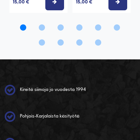
VALITSE VAIHTOEHTO
VALITSE
15,00 €
15,00 €
Kireitä siimoja jo vuodesta 1994
Pohjois-Karjalaista käsityötä