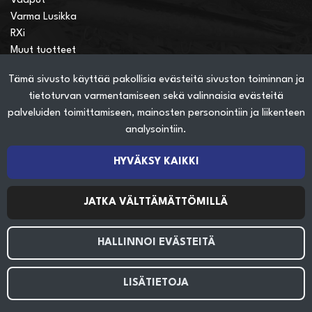
Vaaput
Varma Lusikka
RXi
Muut tuotteet
Tämä sivusto käyttää pakollisia evästeitä sivuston toiminnan ja
Verkkokauppainfo
tietoturvan varmentamiseen sekä valinnaisia evästeitä
Näin teet ostoksia verkkokaupassa
palveluiden toimittamiseen, mainosten personointiin ja liikenteen
Sopimusehdot
analysointiin.
Toimitustavat
Maksutavat
HYVÄKSY KAIKKI
Tietosuojaseloste
JATKA VÄLTTÄMÄTTÖMILLÄ
Seuraa sosiaalisessa mediassa
HALLINNOI EVÄSTEITÄ
LISÄTIETOJA