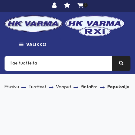
Siirry pääsisältöön
0
VALIKKO
Etusivu
Tuotteet
Vaaput
PintaPro
Papukaija