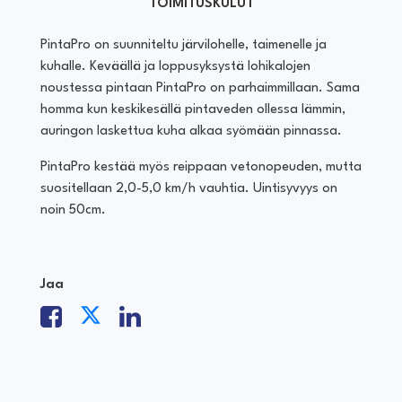
TOIMITUSKULUT
PintaPro on suunniteltu järvilohelle, taimenelle ja
kuhalle. Keväällä ja loppusyksystä lohikalojen
noustessa pintaan PintaPro on parhaimmillaan. Sama
homma kun keskikesällä pintaveden ollessa lämmin,
auringon laskettua kuha alkaa syömään pinnassa.
PintaPro kestää myös reippaan vetonopeuden, mutta
suositellaan 2,0-5,0 km/h vauhtia. Uintisyvyys on
noin 50cm.
Jaa