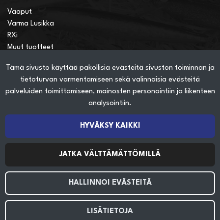
Vaaput
Varma Lusikka
RXi
Muut tuotteet
Tämä sivusto käyttää pakollisia evästeitä sivuston toiminnan ja
Verkkokauppainfo
tietoturvan varmentamiseen sekä valinnaisia evästeitä
Näin teet ostoksia verkkokaupassa
palveluiden toimittamiseen, mainosten personointiin ja liikenteen
Sopimusehdot
analysointiin.
Toimitustavat
Maksutavat
HYVÄKSY KAIKKI
Tietosuojaseloste
JATKA VÄLTTÄMÄTTÖMILLÄ
Seuraa sosiaalisessa mediassa
HALLINNOI EVÄSTEITÄ
LISÄTIETOJA