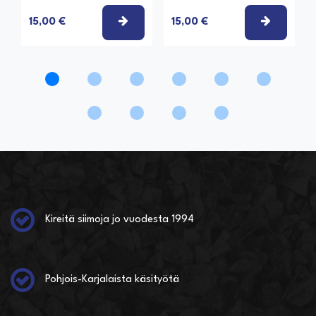
VALITSE VAIHTOEHTO
VALITSE
15,00 €
15,00 €
Kireitä siimoja jo vuodesta 1994
Pohjois-Karjalaista käsityötä