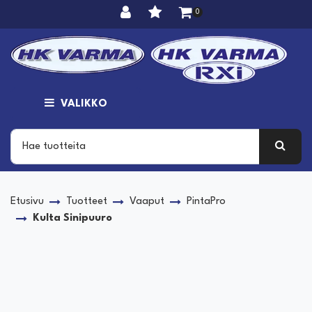
Siirry pääsisältöön
0
VALIKKO
Etusivu
Tuotteet
Vaaput
PintaPro
Kulta Sinipuuro