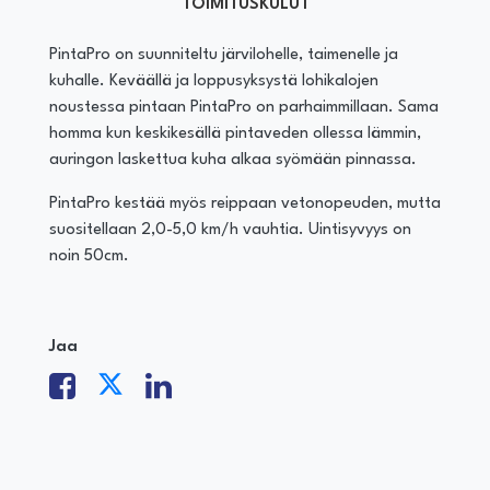
TOIMITUSKULUT
PintaPro on suunniteltu järvilohelle, taimenelle ja
kuhalle. Keväällä ja loppusyksystä lohikalojen
noustessa pintaan PintaPro on parhaimmillaan. Sama
homma kun keskikesällä pintaveden ollessa lämmin,
auringon laskettua kuha alkaa syömään pinnassa.
PintaPro kestää myös reippaan vetonopeuden, mutta
suositellaan 2,0-5,0 km/h vauhtia. Uintisyvyys on
noin 50cm.
Jaa