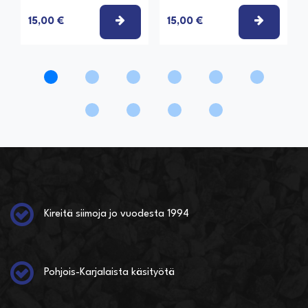
VALITSE VAIHTOEHTO
VALITSE
15,00 €
15,00 €
Kireitä siimoja jo vuodesta 1994
Pohjois-Karjalaista käsityötä