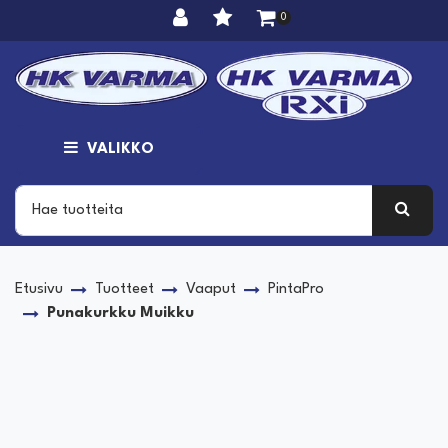
Siirry pääsisältöön
0
VALIKKO
Etusivu
Tuotteet
Vaaput
PintaPro
Punakurkku Muikku