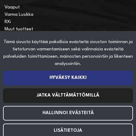
Vaaput
Varma Lusikka
RXi
Muut tuotteet
Tämä sivusto käyttää pakollisia evästeitä sivuston toiminnan ja
Verkkokauppainfo
tietoturvan varmentamiseen sekä valinnaisia evästeitä
Näin teet ostoksia verkkokaupassa
palveluiden toimittamiseen, mainosten personointiin ja liikenteen
Sopimusehdot
analysointiin.
Toimitustavat
Maksutavat
HYVÄKSY KAIKKI
Tietosuojaseloste
JATKA VÄLTTÄMÄTTÖMILLÄ
Seuraa sosiaalisessa mediassa
HALLINNOI EVÄSTEITÄ
LISÄTIETOJA