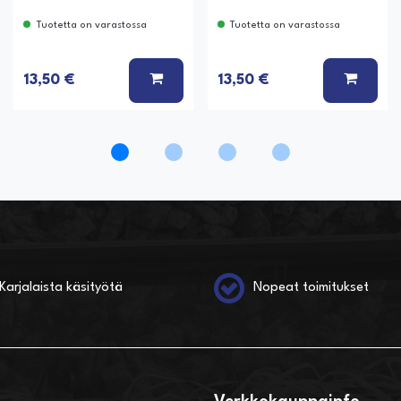
Tuotetta on varastossa
Tuotetta on varastossa
Ä KORIIN
LISÄÄ KORIIN
LISÄÄ
13,50 €
13,50 €
Karjalaista käsityötä
Nopeat toimitukset