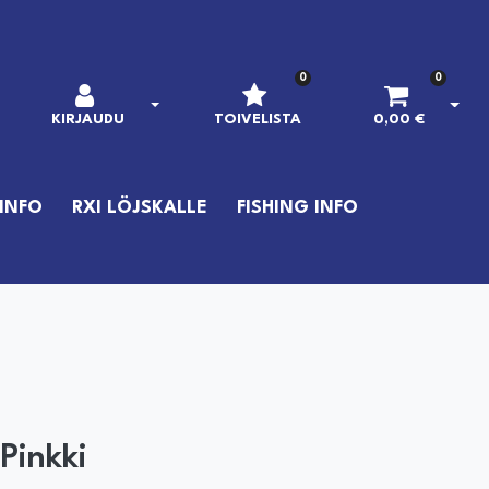
0
0
AVAA KIRJAUTUMINEN
AVAA
KIRJAUDU
TOIVELISTA
0,00 €
INFO
RXI LÖJSKALLE
FISHING INFO
-Pinkki