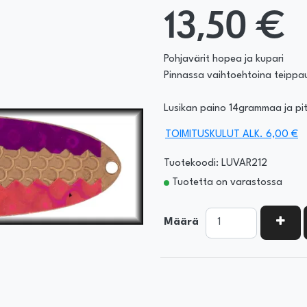
13,50 €
Pohjavärit hopea ja kupari
Pinnassa vaihtoehtoina teippau
Lusikan paino 14grammaa ja p
TOIMITUSKULUT ALK. 6,00 €
Tuotekoodi: LUVAR212
Tuotetta on varastossa
KASV
Määrä