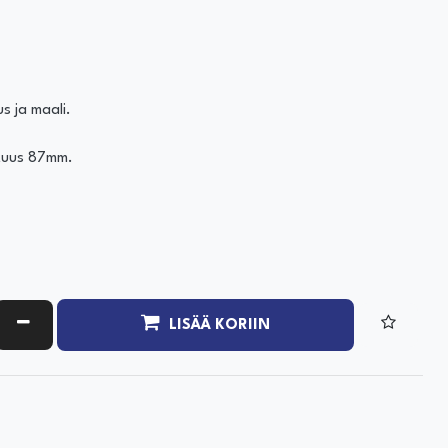
s ja maali.
ituus 87mm.
ATA MÄÄRÄÄ
VÄHENNÄ MÄÄRÄÄ
LISÄÄ KORIIN