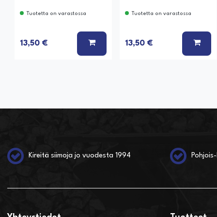
Tuotetta on varastossa
Tuotetta on varastossa
LISÄÄ KORIIN
LISÄ
13,50 €
13,50 €
Kireitä siimoja jo vuodesta 1994
Pohjois-