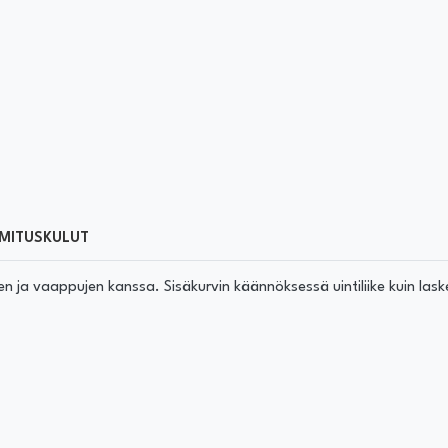
MITUSKULUT
en ja vaappujen kanssa. Sisäkurvin käännöksessä uintiliike kuin las