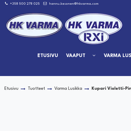
Siirry pääsisältöön
+358 500 278 025
hannu.kesonen@hkvarma.com
ETUSIVU
VAAPUT
VARMA LUS
Etusivu
Tuotteet
Varma Lusikka
Kupari Violetti-Pi