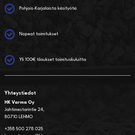
Pohjois-Karjalaista käsityötä
Nopeat toimitukset
Yli 100€ tilaukset toimituskuluitta
Yhteystiedot
HK Varma Oy
Jahtimestarintie 24,
80710 LEHMO
+358 500 278 025