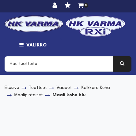
Siirry pääsisältöön
0
VALIKKO
Etusivu
Tuotteet
Vaaput
Kalkkaro Kuha
Maalipintaiset
Maali koho blu