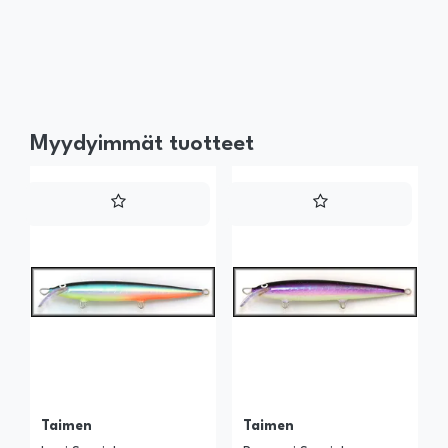
Myydyimmät tuotteet
Taimen
Taimen