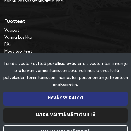
hannu.kesonen@hkvarma.com
Tuotteet
Vaaput
Varma Lusikka
RXi
Muut tuotteet
Tämä sivusto käyttää pakollisia evästeitä sivuston toiminnan ja
Verkkokauppainfo
tietoturvan varmentamiseen sekä valinnaisia evästeitä
Näin teet ostoksia verkkokaupassa
palveluiden toimittamiseen, mainosten personointiin ja liikenteen
Sopimusehdot
analysointiin.
Toimitustavat
Maksutavat
HYVÄKSY KAIKKI
Tietosuojaseloste
JATKA VÄLTTÄMÄTTÖMILLÄ
Seuraa sosiaalisessa mediassa