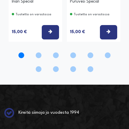
Inari Special
Puruvesi Special
Tuotetta on varastossa
Tuotetta on varastossa
VALITSE VAIHTOEHTO
VALITSE
15,00 €
15,00 €
Kireitä siimoja jo vuodesta 1994