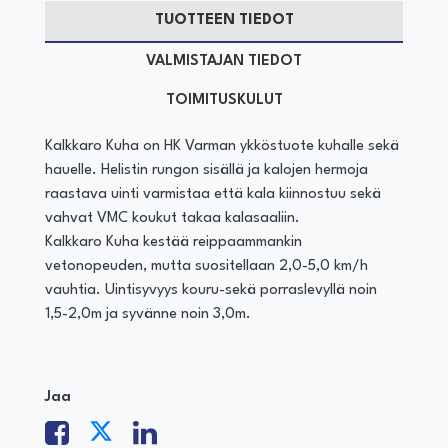
TUOTTEEN TIEDOT
VALMISTAJAN TIEDOT
TOIMITUSKULUT
Kalkkaro Kuha on HK Varman ykköstuote kuhalle sekä
hauelle. Helistin rungon sisällä ja kalojen hermoja
raastava uinti varmistaa että kala kiinnostuu sekä
vahvat VMC koukut takaa kalasaaliin.
Kalkkaro Kuha kestää reippaammankin
vetonopeuden, mutta suositellaan 2,0-5,0 km/h
vauhtia. Uintisyvyys kouru-sekä porraslevyllä noin
1,5-2,0m ja syvänne noin 3,0m.
Jaa