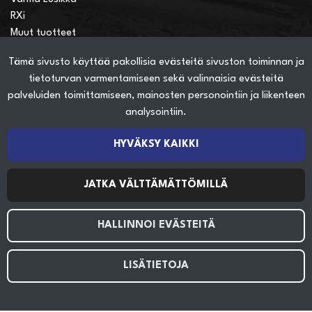
RXi
Muut tuotteet
Tämä sivusto käyttää pakollisia evästeitä sivuston toiminnan ja
Verkkokauppainfo
tietoturvan varmentamiseen sekä valinnaisia evästeitä
Näin teet ostoksia verkkokaupassa
palveluiden toimittamiseen, mainosten personointiin ja liikenteen
Sopimusehdot
analysointiin.
Toimitustavat
Maksutavat
HYVÄKSY KAIKKI
Tietosuojaseloste
JATKA VÄLTTÄMÄTTÖMILLÄ
Seuraa sosiaalisessa mediassa
HALLINNOI EVÄSTEITÄ
LISÄTIETOJA