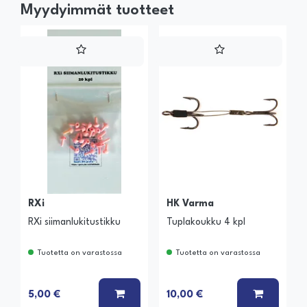
Myydyimmät tuotteet
RXi
HK Varma
RXi siimanlukitustikku
Tuplakoukku 4 kpl
Tuotetta on varastossa
Tuotetta on varastossa
LISÄÄ KORIIN
LISÄÄ K
5,00 €
10,00 €