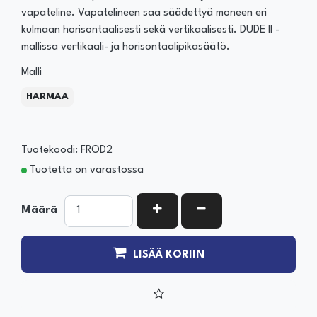
vapateline. Vapatelineen saa säädettyä moneen eri
kulmaan horisontaalisesti sekä vertikaalisesti. DUDE II -
mallissa vertikaali- ja horisontaalipikasäätö.
Malli
HARMAA
Tuotekoodi: FROD2
Tuotetta on varastossa
KASVATA MÄÄRÄÄ
VÄHENNÄ MÄÄRÄÄ
Määrä
LISÄÄ KORIIN