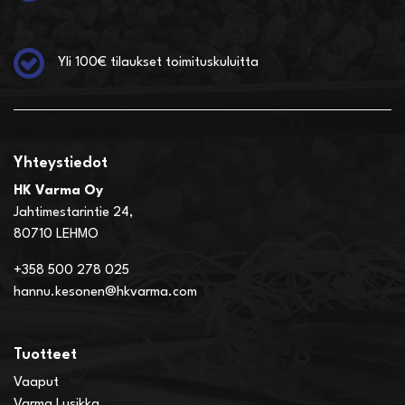
Yli 100€ tilaukset toimituskuluitta
Yhteystiedot
HK Varma Oy
Jahtimestarintie 24,
80710 LEHMO
+358 500 278 025
hannu.kesonen@hkvarma.com
Tuotteet
Vaaput
Varma Lusikka