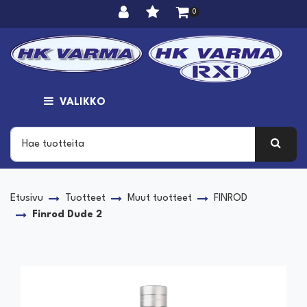
Siirry pääsisältöön
0
VALIKKO
Etusivu
Tuotteet
Muut tuotteet
FINROD
Finrod Dude 2