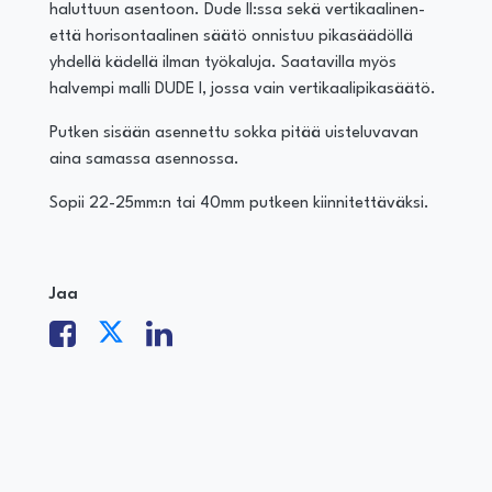
haluttuun asentoon. Dude II:ssa sekä vertikaalinen-
että horisontaalinen säätö onnistuu pikasäädöllä
yhdellä kädellä ilman työkaluja. Saatavilla myös
halvempi malli DUDE I, jossa vain vertikaalipikasäätö.
Putken sisään asennettu sokka pitää uisteluvavan
aina samassa asennossa.
Sopii 22-25mm:n tai 40mm putkeen kiinnitettäväksi.
Jaa