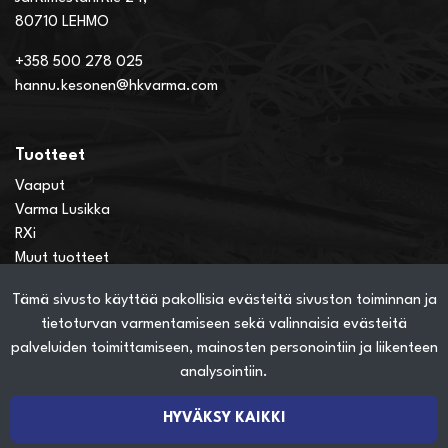
80710 LEHMO
+358 500 278 025
hannu.kesonen@hkvarma.com
Tuotteet
Vaaput
Varma Lusikka
RXi
Muut tuotteet
Tämä sivusto käyttää pakollisia evästeitä sivuston toiminnan ja
Verkkokauppainfo
tietoturvan varmentamiseen sekä valinnaisia evästeitä
Näin teet ostoksia verkkokaupassa
palveluiden toimittamiseen, mainosten personointiin ja liikenteen
Sopimusehdot
analysointiin.
Toimitustavat
Maksutavat
HYVÄKSY KAIKKI
Tietosuojaseloste