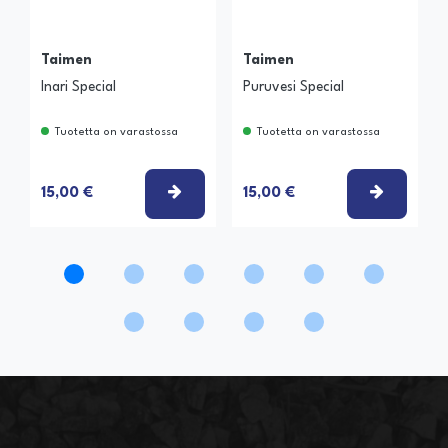
Taimen
Taimen
Inari Special
Puruvesi Special
Tuotetta on varastossa
Tuotetta on varastossa
VALITSE VAIHTOEHTO
VALITSE
15,00 €
15,00 €