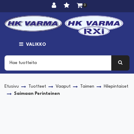
Siirry pääsisältöön
0
VALIKKO
Etusivu
Tuotteet
Vaaput
Taimen
Hilepintaiset
Saimaan Perinteinen