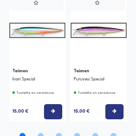
Taimen
Taimen
Inari Special
Puruvesi Special
Tuotetta on varastossa
Tuotetta on varastossa
VALITSE VAIHTOEHTO
VALITSE
15,00 €
15,00 €