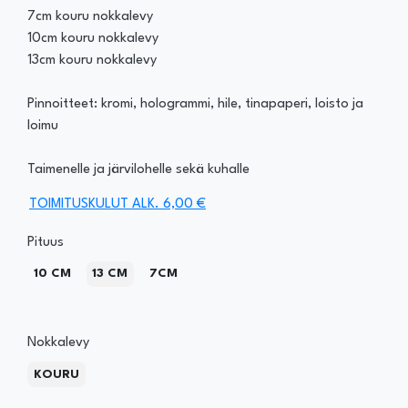
7cm kouru nokkalevy
10cm kouru nokkalevy
13cm kouru nokkalevy
Pinnoitteet: kromi, hologrammi, hile, tinapaperi, loisto ja
loimu
Taimenelle ja järvilohelle sekä kuhalle
TOIMITUSKULUT ALK. 6,00 €
Pituus
10 CM
13 CM
7CM
Nokkalevy
KOURU