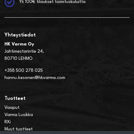
Yli 100€ tilaukset toimituskuluitta
Yhteystiedot
HK Varma Oy
Jahtimestarintie 24,
80710 LEHMO
+358 500 278 025
hannu.kesonen@hkvarma.com
Tuotteet
Vaaput
Varma Lusikka
RXi
Muut tuotteet