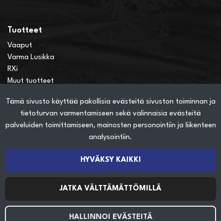
Tuotteet
Vaaput
Varma Lusikka
RXi
Muut tuotteet
Tämä sivusto käyttää pakollisia evästeitä sivuston toiminnan ja
Verkkokauppainfo
tietoturvan varmentamiseen sekä valinnaisia evästeitä
Näin teet ostoksia verkkokaupassa
palveluiden toimittamiseen, mainosten personointiin ja liikenteen
Sopimusehdot
analysointiin.
Toimitustavat
Maksutavat
HYVÄKSY KAIKKI
Tietosuojaseloste
JATKA VÄLTTÄMÄTTÖMILLÄ
Seuraa sosiaalisessa mediassa
HALLINNOI EVÄSTEITÄ