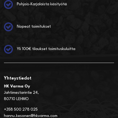
Pohjois-Karjalaista käsityötä
Nopeat toimitukset
Yli 100€ tilaukset toimituskuluitta
Yhteystiedot
HK Varma Oy
Jahtimestarintie 24,
80710 LEHMO
+358 500 278 025
hannu.kesonen@hkvarma.com