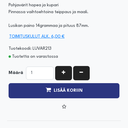
Pohjavärit hopea ja kupari
Pinnassa vaihtoehtoina teippaus ja maali.
Lusikan paino 14grammaa ja pituus 87mm.
TOIMITUSKULUT ALK. 6,00 €
Tuotekoodi: LUVAR213
Tuotetta on varastossa
KASVATA MÄÄRÄÄ
VÄHENNÄ MÄÄRÄÄ
Määrä
LISÄÄ KORIIN