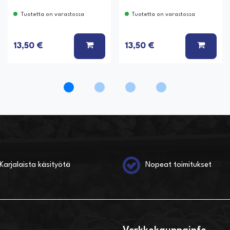
Tuotetta on varastossa
Tuotetta on varastossa
Ä KORIIN
LISÄÄ KORIIN
LISÄÄ
13,50 €
13,50 €
Karjalaista käsityötä
Nopeat toimitukset