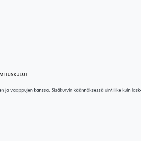
MITUSKULUT
en ja vaappujen kanssa. Sisäkurvin käännöksessä uintiliike kuin las