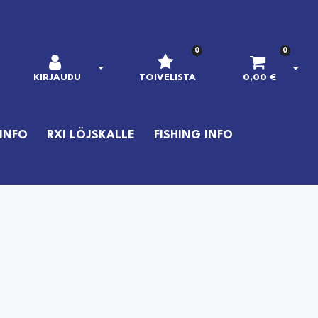
0
0
AVAA KIRJAUTUMINEN
AVAA
KIRJAUDU
TOIVELISTA
0,00 €
INFO
RXI LÖJSKALLE
FISHING INFO