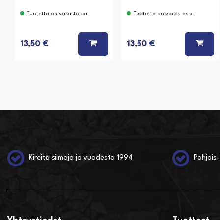
Tuotetta on varastossa
Tuotetta on varastossa
LISÄÄ KORIIN
LISÄ
13,50 €
13,50 €
Kireitä siimoja jo vuodesta 1994
Pohjois-