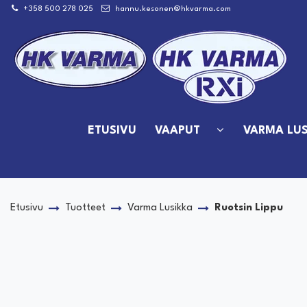
Siirry pääsisältöön
+358 500 278 025
hannu.kesonen@hkvarma.com
ETUSIVU
VAAPUT
VARMA LUS
Etusivu
Tuotteet
Varma Lusikka
Ruotsin Lippu