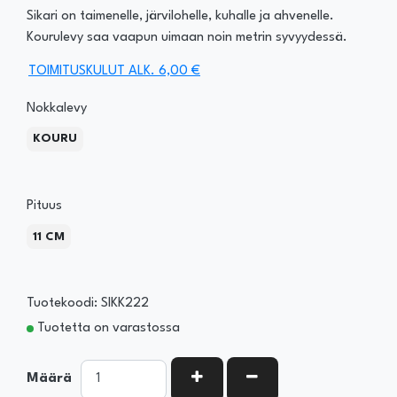
Sikari on taimenelle, järvilohelle, kuhalle ja ahvenelle.
Kourulevy saa vaapun uimaan noin metrin syvyydessä.
TOIMITUSKULUT ALK. 6,00 €
Nokkalevy
KOURU
Pituus
11 CM
Tuotekoodi: SIKK222
Tuotetta on varastossa
KASVATA MÄÄRÄÄ
VÄHENNÄ MÄÄRÄÄ
Määrä