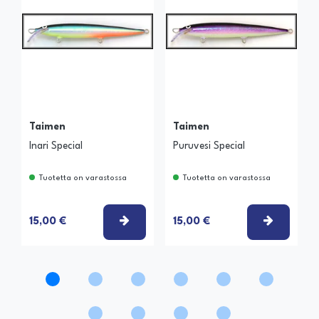
Taimen
Taimen
Inari Special
Puruvesi Special
Tuotetta on varastossa
Tuotetta on varastossa
VALITSE VAIHTOEHTO
VALITSE
15,00 €
15,00 €