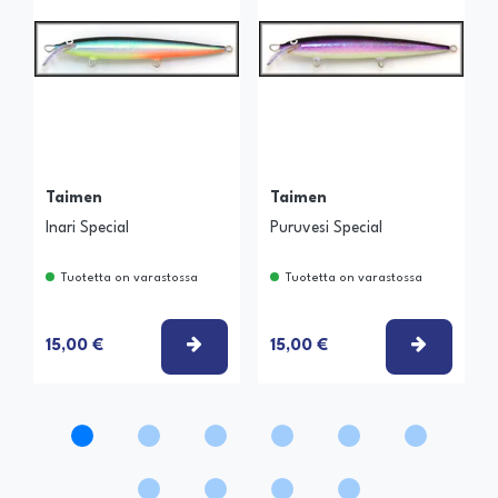
Taimen
Taimen
Inari Special
Puruvesi Special
Tuotetta on varastossa
Tuotetta on varastossa
VALITSE VAIHTOEHTO
VALITSE
15,00 €
15,00 €