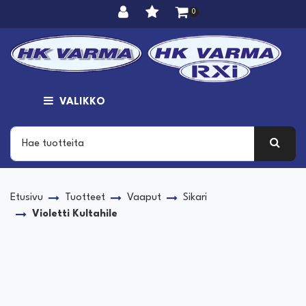
Siirry pääsisältöön
0
VALIKKO
Etusivu
Tuotteet
Vaaput
Sikari
Violetti Kultahile