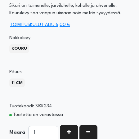
Sikari on taimenelle, järvilohelle, kuhalle ja ahvenelle.
Kourulevy saa vaapun uimaan noin metrin syvyydessä.
TOIMITUSKULUT ALK. 6,00 €
Nokkalevy
KOURU
Pituus
11 CM
Tuotekoodi: SIKK234
Tuotetta on varastossa
KASVATA MÄÄRÄÄ
VÄHENNÄ MÄÄRÄÄ
Määrä