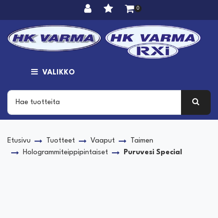
Siirry pääsisältöön
0
VALIKKO
Etusivu
Tuotteet
Vaaput
Taimen
Hologrammiteippipintaiset
Puruvesi Special