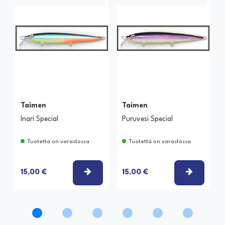
Taimen
Taimen
Inari Special
Puruvesi Special
Tuotetta on varastossa
Tuotetta on varastossa
VALITSE VAIHTOEHTO
VALITSE
15,00 €
15,00 €