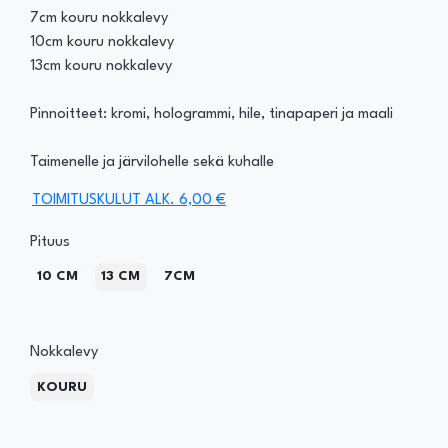
7cm kouru nokkalevy
10cm kouru nokkalevy
13cm kouru nokkalevy
Pinnoitteet: kromi, hologrammi, hile, tinapaperi ja maali
Taimenelle ja järvilohelle sekä kuhalle
TOIMITUSKULUT ALK. 6,00 €
Pituus
10 CM
13 CM
7CM
Nokkalevy
KOURU