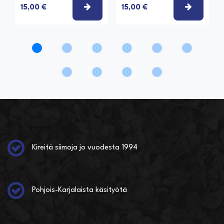
VALITSE VAIHTOEHTO
VALITSE
15,00 €
15,00 €
Kireitä siimoja jo vuodesta 1994
Pohjois-Karjalaista käsityötä