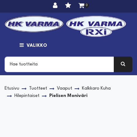
Siirry pääsisältöön
0
VALIKKO
Etusivu
Tuotteet
Vaaput
Kalkkaro Kuha
Hilepintaiset
Pielisen Moniväri