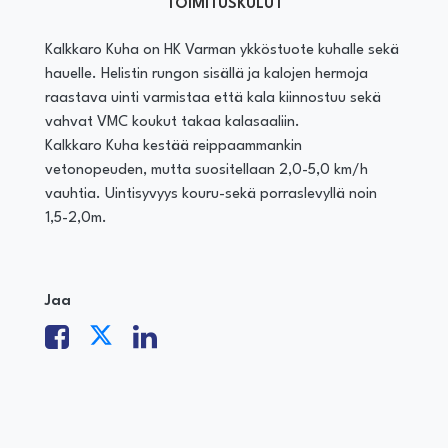
TOIMITUSKULUT
Kalkkaro Kuha on HK Varman ykköstuote kuhalle sekä
hauelle. Helistin rungon sisällä ja kalojen hermoja
raastava uinti varmistaa että kala kiinnostuu sekä
vahvat VMC koukut takaa kalasaaliin.
Kalkkaro Kuha kestää reippaammankin
vetonopeuden, mutta suositellaan 2,0-5,0 km/h
vauhtia. Uintisyvyys kouru-sekä porraslevyllä noin
1,5-2,0m.
Jaa