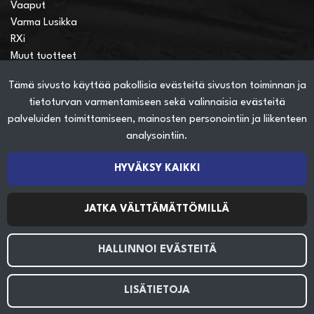
Vaaput
Varma Lusikka
RXi
Muut tuotteet
Tämä sivusto käyttää pakollisia evästeitä sivuston toiminnan ja
Verkkokauppainfo
tietoturvan varmentamiseen sekä valinnaisia evästeitä
Näin teet ostoksia verkkokaupassa
palveluiden toimittamiseen, mainosten personointiin ja liikenteen
Sopimusehdot
analysointiin.
Toimitustavat
Maksutavat
HYVÄKSY KAIKKI
Tietosuojaseloste
JATKA VÄLTTÄMÄTTÖMILLÄ
Seuraa sosiaalisessa mediassa
HALLINNOI EVÄSTEITÄ
LISÄTIETOJA