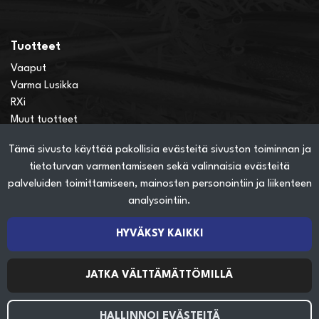
Tuotteet
Vaaput
Varma Lusikka
RXi
Muut tuotteet
Tämä sivusto käyttää pakollisia evästeitä sivuston toiminnan ja
Verkkokauppainfo
tietoturvan varmentamiseen sekä valinnaisia evästeitä
Näin teet ostoksia verkkokaupassa
palveluiden toimittamiseen, mainosten personointiin ja liikenteen
Sopimusehdot
analysointiin.
Toimitustavat
Maksutavat
HYVÄKSY KAIKKI
Tietosuojaseloste
JATKA VÄLTTÄMÄTTÖMILLÄ
Seuraa sosiaalisessa mediassa
HALLINNOI EVÄSTEITÄ