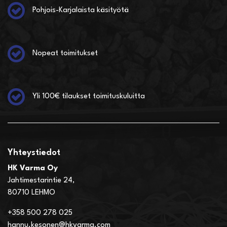
Pohjois-Karjalaista käsityötä
Nopeat toimitukset
Yli 100€ tilaukset toimituskuluitta
Yhteystiedot
HK Varma Oy
Jahtimestarintie 24,
80710 LEHMO
+358 500 278 025
hannu.kesonen@hkvarma.com