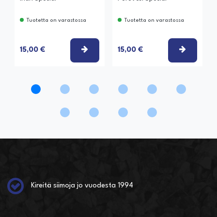
Tuotetta on varastossa
Tuotetta on varastossa
VALITSE VAIHTOEHTO
VALITSE
15,00 €
15,00 €
Kireitä siimoja jo vuodesta 1994