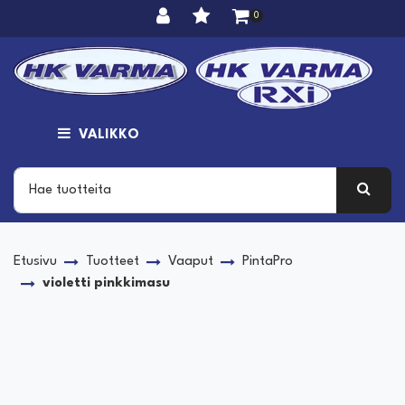
Siirry pääsisältöön
0
VALIKKO
Etusivu
Tuotteet
Vaaput
PintaPro
violetti pinkkimasu