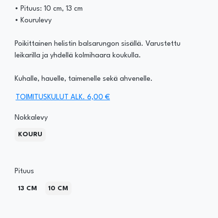
• Pituus: 10 cm, 13 cm
• Kourulevy
Poikittainen helistin balsarungon sisällä. Varustettu
leikarilla ja yhdellä kolmihaara koukulla.
Kuhalle, hauelle, taimenelle sekä ahvenelle.
TOIMITUSKULUT ALK. 6,00 €
Nokkalevy
KOURU
Pituus
13 CM
10 CM