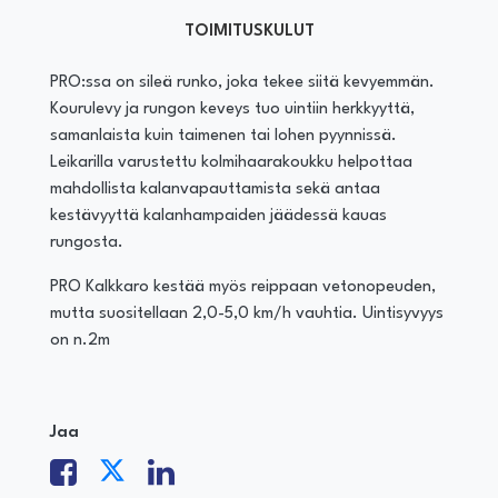
TOIMITUSKULUT
PRO:ssa on sileä runko, joka tekee siitä kevyemmän.
Kourulevy ja rungon keveys tuo uintiin herkkyyttä,
samanlaista kuin taimenen tai lohen pyynnissä.
Leikarilla varustettu kolmihaarakoukku helpottaa
mahdollista kalanvapauttamista sekä antaa
kestävyyttä kalanhampaiden jäädessä kauas
rungosta.
PRO Kalkkaro kestää myös reippaan vetonopeuden,
mutta suositellaan 2,0-5,0 km/h vauhtia. Uintisyvyys
on n.2m
Jaa