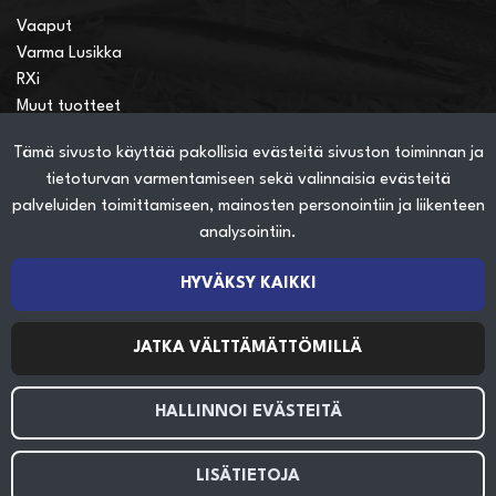
Vaaput
Varma Lusikka
RXi
Muut tuotteet
Tämä sivusto käyttää pakollisia evästeitä sivuston toiminnan ja
Verkkokauppainfo
tietoturvan varmentamiseen sekä valinnaisia evästeitä
Näin teet ostoksia verkkokaupassa
palveluiden toimittamiseen, mainosten personointiin ja liikenteen
Sopimusehdot
analysointiin.
Toimitustavat
Maksutavat
HYVÄKSY KAIKKI
Tietosuojaseloste
JATKA VÄLTTÄMÄTTÖMILLÄ
Seuraa sosiaalisessa mediassa
HALLINNOI EVÄSTEITÄ
LISÄTIETOJA