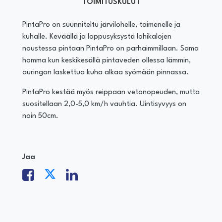
TOIMITUSKULUT
PintaPro on suunniteltu järvilohelle, taimenelle ja
kuhalle. Keväällä ja loppusyksystä lohikalojen
noustessa pintaan PintaPro on parhaimmillaan. Sama
homma kun keskikesällä pintaveden ollessa lämmin,
auringon laskettua kuha alkaa syömään pinnassa.
PintaPro kestää myös reippaan vetonopeuden, mutta
suositellaan 2,0-5,0 km/h vauhtia. Uintisyvyys on
noin 50cm.
Jaa