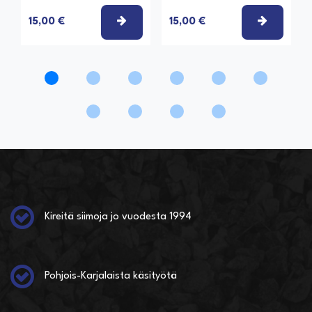
VALITSE VAIHTOEHTO
VALITSE
15,00 €
15,00 €
Kireitä siimoja jo vuodesta 1994
Pohjois-Karjalaista käsityötä