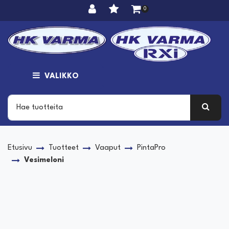
Siirry pääsisältöön
0
VALIKKO
Etusivu
Tuotteet
Vaaput
PintaPro
Vesimeloni