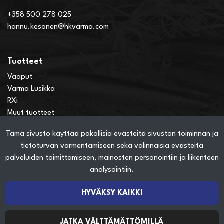
+358 500 278 025
hannu.kesonen@hkvarma.com
Tuotteet
Vaaput
Varma Lusikka
RXi
Muut tuotteet
Tämä sivusto käyttää pakollisia evästeitä sivuston toiminnan ja
Verkkokauppainfo
tietoturvan varmentamiseen sekä valinnaisia evästeitä
Näin teet ostoksia verkkokaupassa
palveluiden toimittamiseen, mainosten personointiin ja liikenteen
Sopimusehdot
analysointiin.
Toimitustavat
Maksutavat
HYVÄKSY KAIKKI
Tietosuojaseloste
JATKA VÄLTTÄMÄTTÖMILLÄ