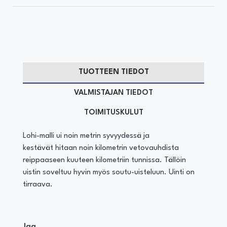
TUOTTEEN TIEDOT
VALMISTAJAN TIEDOT
TOIMITUSKULUT
Lohi-malli ui noin metrin syvyydessä ja
kestävät hitaan noin kilometrin vetovauhdista
reippaaseen kuuteen kilometriin tunnissa. Tällöin
uistin soveltuu hyvin myös soutu-uisteluun. Uinti on
tirraava.
Jaa