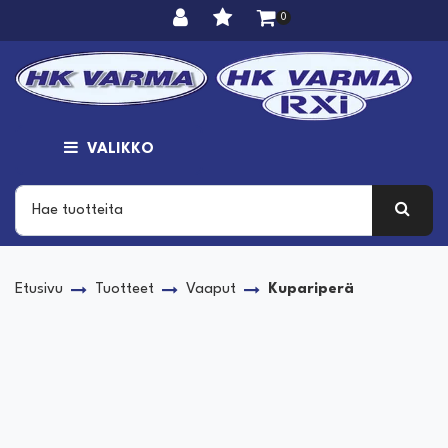
Siirry pääsisältöön
0
VALIKKO
Etusivu
Tuotteet
Vaaput
Kupariperä