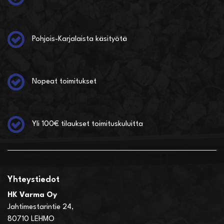
Pohjois-Karjalaista käsityötä
Nopeat toimitukset
Yli 100€ tilaukset toimituskuluitta
Yhteystiedot
HK Varma Oy
Jahtimestarintie 24,
80710 LEHMO