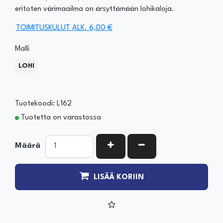
eritoten värimaailma on ärsyttämään lohikaloja.
TOIMITUSKULUT ALK. 6,00 €
Malli
LOHI
Tuotekoodi: L162
Tuotetta on varastossa
KASVATA MÄÄRÄÄ
VÄHENNÄ MÄÄRÄÄ
Määrä
LISÄÄ KORIIN