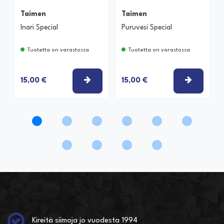
Taimen
Taimen
Inari Special
Puruvesi Special
Tuotetta on varastossa
Tuotetta on varastossa
VALITSE VAIHTOEHTO
VALITSE
15,00 €
15,00 €
Kireitä siimoja jo vuodesta 1994