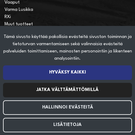
Vaaput
Varma Lusikka
RXi
Muut tuotteet
Tämä sivusto käyttää pakollisia evästeitä sivuston toiminnan ja
Verkkokauppainfo
tietoturvan varmentamiseen sekä valinnaisia evästeitä
Näin teet ostoksia verkkokaupassa
palveluiden toimittamiseen, mainosten personointiin ja liikenteen
Sopimusehdot
analysointiin.
Toimitustavat
Maksutavat
HYVÄKSY KAIKKI
Tietosuojaseloste
JATKA VÄLTTÄMÄTTÖMILLÄ
Seuraa sosiaalisessa mediassa
HALLINNOI EVÄSTEITÄ
LISÄTIETOJA