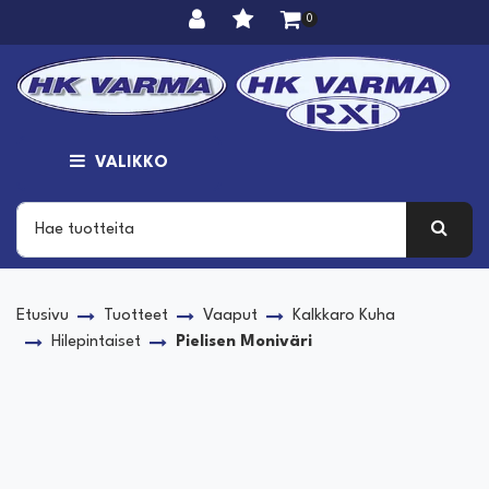
Siirry pääsisältöön
0
VALIKKO
Etusivu
Tuotteet
Vaaput
Kalkkaro Kuha
Hilepintaiset
Pielisen Moniväri