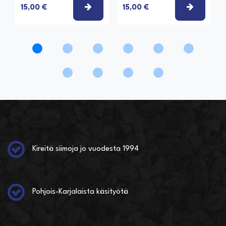
VALITSE VAIHTOEHTO
VALITSE
15,00 €
15,00 €
Kireitä siimoja jo vuodesta 1994
Pohjois-Karjalaista käsityötä