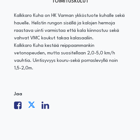
TOIMITUSKULUT
Kalkkaro Kuha on HK Varman ykköstuote kuhalle sekä
hauelle. Helistin rungon sisällä ja kalojen hermoja
raastava uinti varmistaa että kala kiinnostuu sekä
vahvat VMC koukut takaa kalasaaliin.
Kalkkaro Kuha kestää reippaammankin
vetonopeuden, mutta suositellaan 2,0-5,0 km/h
vauhtia. Uintisyvyys kouru-sekä porraslevyllä noin
1,5-2,0m.
Jaa