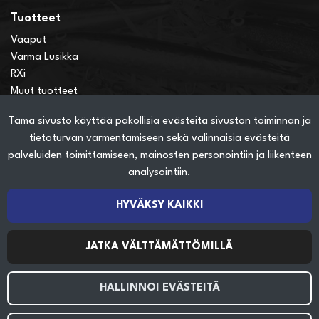
Tuotteet
Vaaput
Varma Lusikka
RXi
Muut tuotteet
Tämä sivusto käyttää pakollisia evästeitä sivuston toiminnan ja
Verkkokauppainfo
tietoturvan varmentamiseen sekä valinnaisia evästeitä
Näin teet ostoksia verkkokaupassa
palveluiden toimittamiseen, mainosten personointiin ja liikenteen
Sopimusehdot
analysointiin.
Toimitustavat
Maksutavat
HYVÄKSY KAIKKI
Tietosuojaseloste
JATKA VÄLTTÄMÄTTÖMILLÄ
Seuraa sosiaalisessa mediassa
HALLINNOI EVÄSTEITÄ