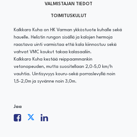
VALMISTAJAN TIEDOT
TOIMITUSKULUT
Kalkkaro Kuha on HK Varman ykköstuote kuhalle sekä
hauelle. Helistin rungon sisällä ja kalojen hermoja
raastava uinti varmistaa että kala kiinnostuu sekä
vahvat VMC koukut takaa kalasaaliin.
Kalkkaro Kuha kestää reippaammankin
vetonopeuden, mutta suositellaan 2,0-5,0 km/h
vauhtia. Uintisyvyys kouru-sekä porraslevyllä noin
1,5-2,0m ja syvänne noin 3,0m.
Jaa