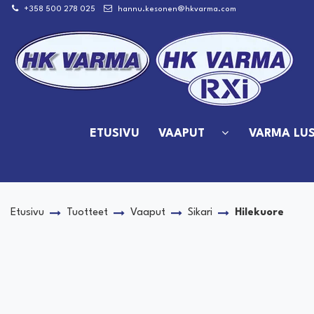
Siirry pääsisältöön
+358 500 278 025
hannu.kesonen@hkvarma.com
ETUSIVU
VAAPUT
VARMA LUS
Etusivu
Tuotteet
Vaaput
Sikari
Hilekuore