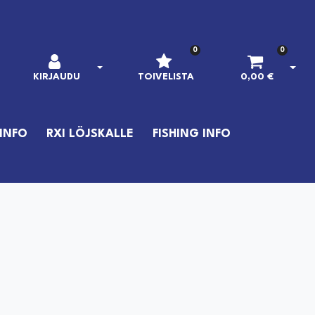
0
0
AVAA KIRJAUTUMINEN
AVAA
KIRJAUDU
TOIVELISTA
0,00 €
INFO
RXI LÖJSKALLE
FISHING INFO