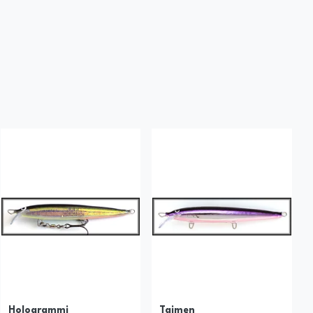
Hologrammi
Taimen