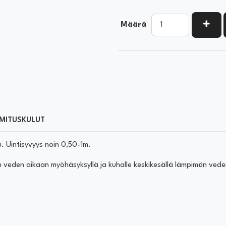
KASV
Määrä
MITUSKULUT
. Uintisyvyys noin 0,50-1m.
 veden aikaan myöhäsyksyllä ja kuhalle keskikesällä lämpimän vede