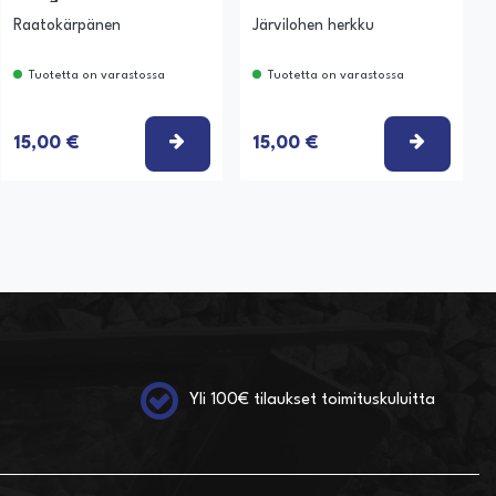
Raatokärpänen
Järvilohen herkku
Tuotetta on varastossa
Tuotetta on varastossa
SE VAIHTOEHTO
VALITSE VAIHTOEHTO
VALITSE
15,00 €
15,00 €
Yli 100€ tilaukset toimituskuluitta