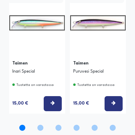
Taimen
Taimen
Inari Special
Puruvesi Special
Tuotetta on varastossa
Tuotetta on varastossa
VALITSE VAIHTOEHTO
VALITSE
15,00 €
15,00 €