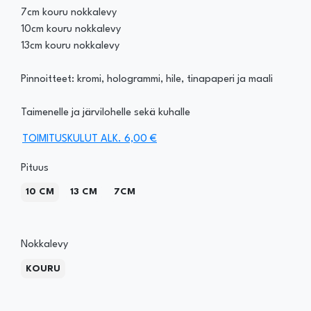
7cm kouru nokkalevy
10cm kouru nokkalevy
13cm kouru nokkalevy
Pinnoitteet: kromi, hologrammi, hile, tinapaperi ja maali
Taimenelle ja järvilohelle sekä kuhalle
TOIMITUSKULUT ALK. 6,00 €
Pituus
10 CM
13 CM
7CM
Nokkalevy
KOURU