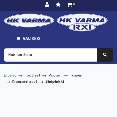
Siirry pääsisältöön
0
VALIKKO
Etusivu
Tuotteet
Vaaput
Taimen
Kromipintaiset
Sinipinkki