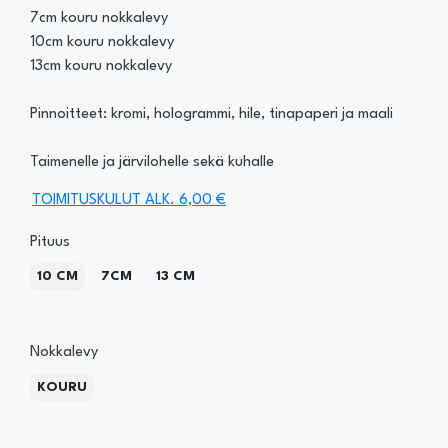
7cm kouru nokkalevy
10cm kouru nokkalevy
13cm kouru nokkalevy
Pinnoitteet: kromi, hologrammi, hile, tinapaperi ja maali
Taimenelle ja järvilohelle sekä kuhalle
TOIMITUSKULUT ALK. 6,00 €
Pituus
10 CM
7CM
13 CM
Nokkalevy
KOURU