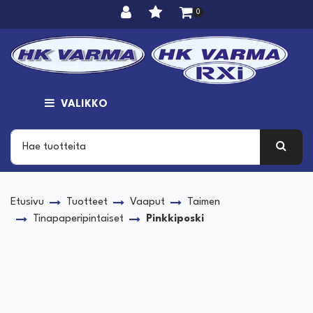
Siirry pääsisältöön
0
VALIKKO
Etusivu
Tuotteet
Vaaput
Taimen
Tinapaperipintaiset
Pinkkiposki