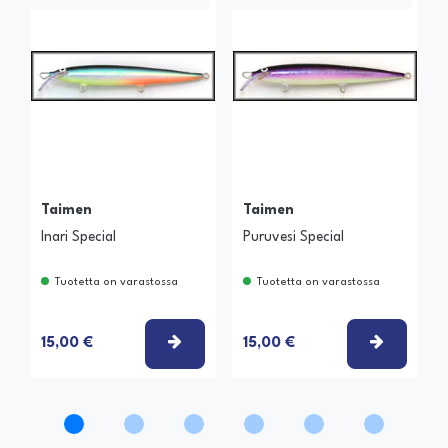
Taimen
Taimen
Inari Special
Puruvesi Special
Tuotetta on varastossa
Tuotetta on varastossa
VALITSE VAIHTOEHTO
VALITSE
15,00 €
15,00 €