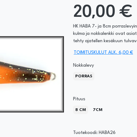
20,00 €
HK HABA 7- ja 8cm porraslevyi
kulma ja nokkalenkki ovat asia
tehty ajatellen kesäkuun tulvav
TOIMITUSKULUT ALK. 6,00 €
Nokkalevy
PORRAS
Pituus
8 CM
7CM
Tuotekoodi: HABA26