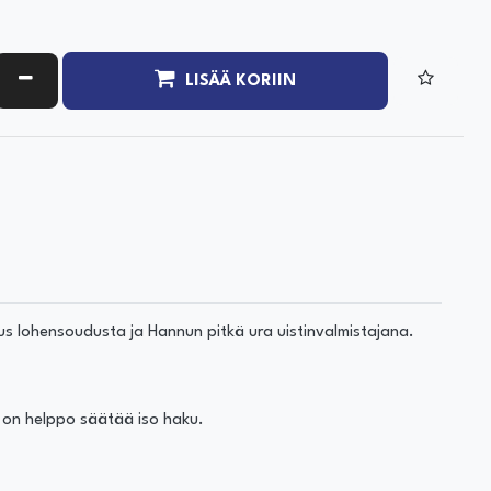
ATA MÄÄRÄÄ
VÄHENNÄ MÄÄRÄÄ
LISÄÄ KORIIN
us lohensoudusta ja Hannun pitkä ura uistinvalmistajana.
n on helppo säätää iso haku.