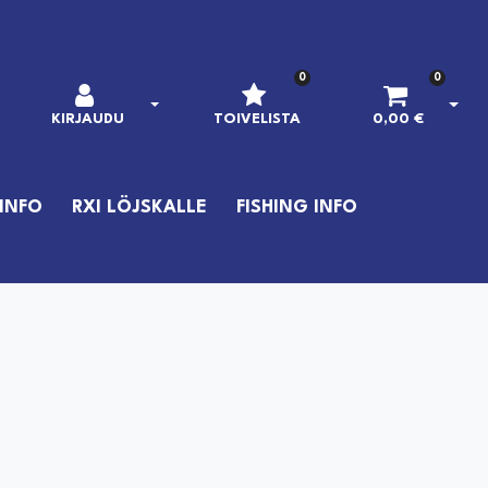
0
0
AVAA KIRJAUTUMINEN
AVAA
KIRJAUDU
TOIVELISTA
0,00 €
INFO
RXI LÖJSKALLE
FISHING INFO