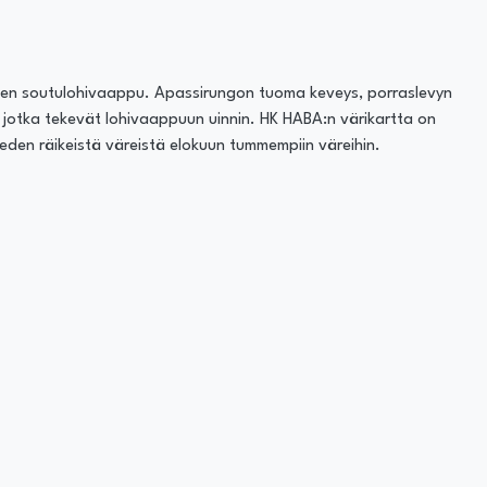
nen soutulohivaappu. Apassirungon tuoma keveys, porraslevyn
t jotka tekevät lohivaappuun uinnin. HK HABA:n värikartta on
eden räikeistä väreistä elokuun tummempiin väreihin.