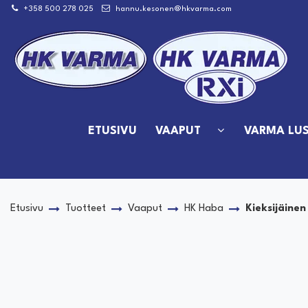
Siirry pääsisältöön
+358 500 278 025
hannu.kesonen@hkvarma.com
ETUSIVU
VAAPUT
VARMA LUS
Etusivu
Tuotteet
Vaaput
HK Haba
Kieksijäinen