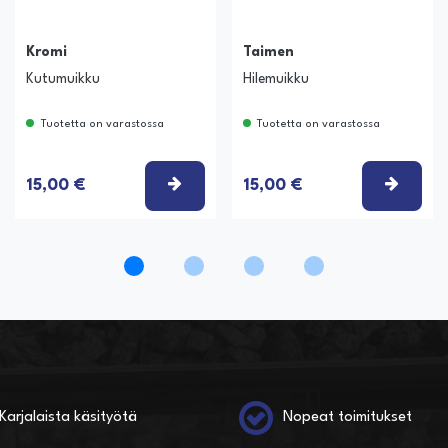
Kromi
Taimen
Kutumuikku
Hilemuikku
Tuotetta on varastossa
Tuotetta on varastossa
ITSE VAIHTOEHTO
VALITSE VAIHTOEHTO
VALIT
15,00 €
15,00 €
Karjalaista käsityötä
Nopeat toimitukset