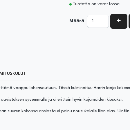
Tuotetta on varastossa
KASV
Määrä
MITUSKULUT
hittämä vaappu lohensoutuun. Tässä kulminoituu Harrin laaja kokem
avistuksen syvemmällä ja ui erittäin hyvin kojamoiden kiusaksi.
n suuren kokonsa ansiosta ei painu nousukalalle liian alas. Uintii