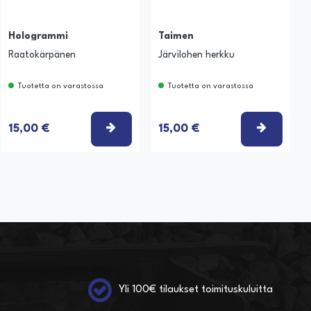
Hologrammi
Taimen
Raatokärpänen
Järvilohen herkku
Tuotetta on varastossa
Tuotetta on varastossa
SE VAIHTOEHTO
VALITSE VAIHTOEHTO
VALITSE
15,00 €
15,00 €
Yli 100€ tilaukset toimituskuluitta