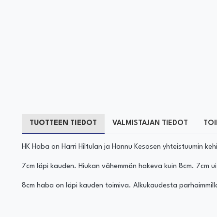
TUOTTEEN TIEDOT
VALMISTAJAN TIEDOT
TOI
HK Haba on Harri Hiltulan ja Hannu Kesosen yhteistuumin ke
7cm läpi kauden. Hiukan vähemmän hakeva kuin 8cm. 7cm ui a
8cm haba on läpi kauden toimiva. Alkukaudesta parhaimmillaa