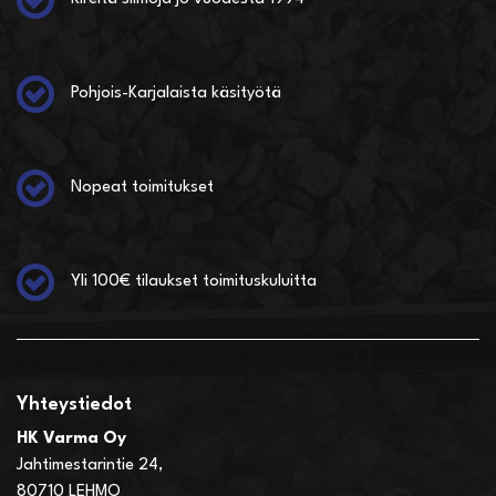
Pohjois-Karjalaista käsityötä
Nopeat toimitukset
Yli 100€ tilaukset toimituskuluitta
Yhteystiedot
HK Varma Oy
Jahtimestarintie 24,
80710 LEHMO