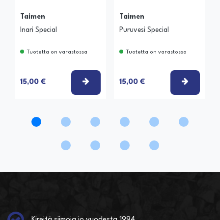
Taimen
Taimen
Inari Special
Puruvesi Special
Tuotetta on varastossa
Tuotetta on varastossa
VALITSE VAIHTOEHTO
VALITSE
15,00 €
15,00 €
Kireitä siimoja jo vuodesta 1994