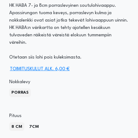
HK HABA 7- ja 8cm porraslevyinen soutulohivaappu.
Apassirungon tuoma keveys, porraslevyn kulma ja
nokkalenkki ovat asiat jotka tekevät lohivaappuun uinnin.
HK HABA:n värikartta on tehty ajatellen kesäkuun
tulvaveden räikeistä väreistä elokuun tummempiin
väreihin.
Otetaan siis lohi pois kuleksimasta.
TOIMITUSKULUT ALK. 6,00 €
Nokkalevy
PORRAS
Pituus
8 CM
7CM