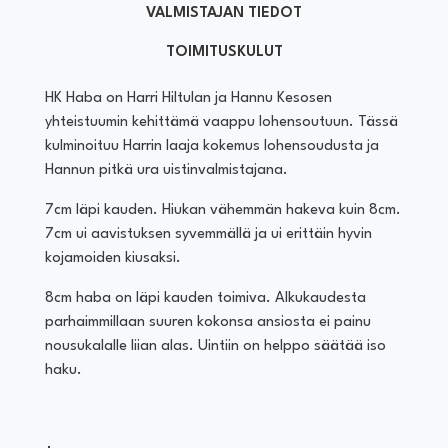
VALMISTAJAN TIEDOT
TOIMITUSKULUT
HK Haba on Harri Hiltulan ja Hannu Kesosen
yhteistuumin kehittämä vaappu lohensoutuun. Tässä
kulminoituu Harrin laaja kokemus lohensoudusta ja
Hannun pitkä ura uistinvalmistajana.
7cm läpi kauden. Hiukan vähemmän hakeva kuin 8cm.
7cm ui aavistuksen syvemmällä ja ui erittäin hyvin
kojamoiden kiusaksi.
8cm haba on läpi kauden toimiva. Alkukaudesta
parhaimmillaan suuren kokonsa ansiosta ei painu
nousukalalle liian alas. Uintiin on helppo säätää iso
haku.