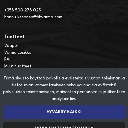
+358 500 278 025
hannu.kesonen@hkvarma.com
Tuotteet
Vaaput
Varma Lusikka
RXi
Muut tuotteet
Tämä sivusto käyttää pakollisia evästeitä sivuston toiminnan ja
Verkkokauppainfo
tietoturvan varmentamiseen sekä valinnaisia evästeitä
Näin teet ostoksia verkkokaupassa
palveluiden toimittamiseen, mainosten personointiin ja liikenteen
Sopimusehdot
analysointiin.
Toimitustavat
Maksutavat
HYVÄKSY KAIKKI
Tietosuojaseloste