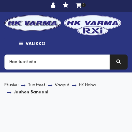
Siirry pääsisältöön
0
VALIKKO
Etusivu
Tuotteet
Vaaput
HK Haba
Jauhon Banaani