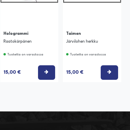
Hologrammi
Taimen
Raatokärpänen
Järvilohen herkku
Tuotetta on varastossa
Tuotetta on varastossa
SE VAIHTOEHTO
VALITSE VAIHTOEHTO
VALITSE
15,00 €
15,00 €