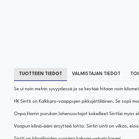
TUOTTEEN TIEDOT
VALMISTAJAN TIEDOT
TOI
Se ui noin metrin syvyydessä ja se kestää hitaan noin kilome
HK Sintti on Kalkkaro-vaappujen pikkujättiläinen. Se sopii ma
Onpa Harrin porukan lohensoutajat kokeilleet Sinttiä myös e
Vaapun kilinä-ääni ärsyttää lohta. Sintin uinti on vilkas, eloi
Sintti on kilpailijoiden suosima kaksari-veturin kaveri.