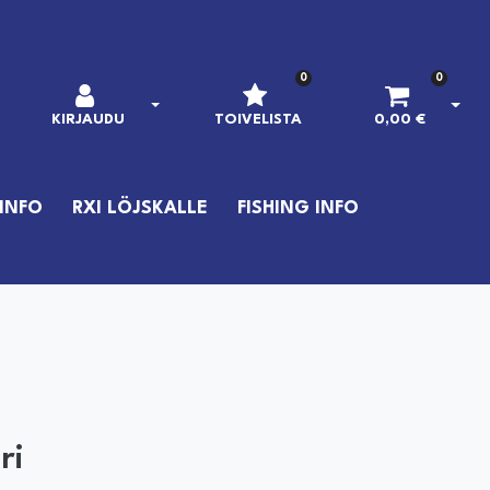
0
0
AVAA KIRJAUTUMINEN
AVAA
KIRJAUDU
TOIVELISTA
0,00 €
INFO
RXI LÖJSKALLE
FISHING INFO
ri