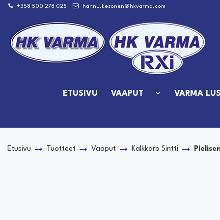
Siirry pääsisältöön
+358 500 278 025
hannu.kesonen@hkvarma.com
ETUSIVU
VAAPUT
VARMA LUS
Etusivu
Tuotteet
Vaaput
Kalkkaro Sintti
Pielise