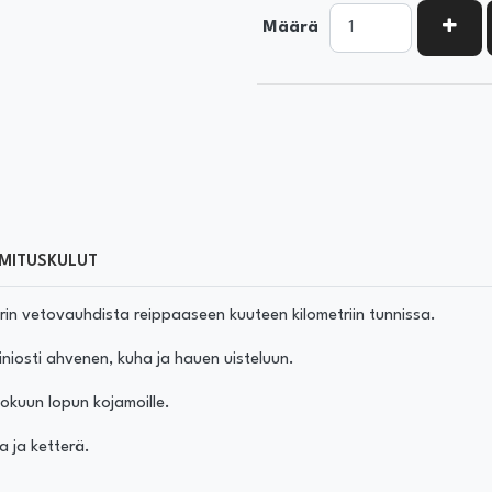
KASV
Määrä
MITUSKULUT
trin vetovauhdista reippaaseen kuuteen kilometriin tunnissa.
iniosti ahvenen, kuha ja hauen uisteluun.
lokuun lopun kojamoille.
sa ja ketterä.