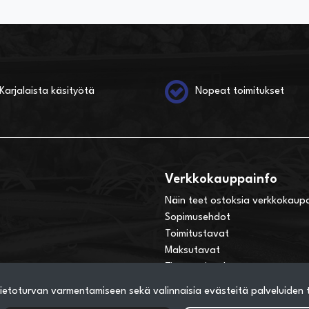
Karjalaista käsityötä
Nopeat toimitukset
Verkkokauppainfo
Näin teet ostoksia verkkokaup
Sopimusehdot
Toimitustavat
Maksutavat
Tietosuojaseloste
ietoturvan varmentamiseen sekä valinnaisia evästeitä palveluiden to