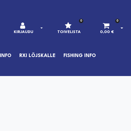
0
0
AVAA KIRJAUTUMINEN
AVAA
KIRJAUDU
TOIVELISTA
0,00 €
INFO
RXI LÖJSKALLE
FISHING INFO