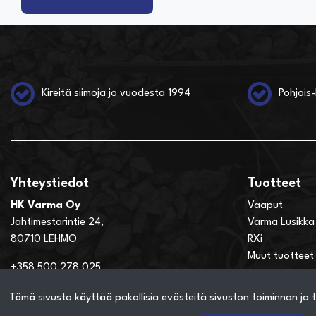
Kireitä siimoja jo vuodesta 1994
Pohjois-
Yhteystiedot
Tuotteet
HK Varma Oy
Vaaput
Jahtimestarintie 24,
Varma Lusikka
80710 LEHMO
RXi
Muut tuotteet
+358 500 278 025
hannu.kesonen@hkvarma.com
Tämä sivusto käyttää pakollisia evästeitä sivuston toiminnan ja t