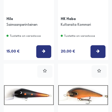
Hile
HK Haba
Saimaanperinteinen
Kultaraita Kommari
Tuotetta on varastossa
Tuotetta on varastossa
VALITSE VAIHTOEHTO
VALIT
15,00 €
20,00 €