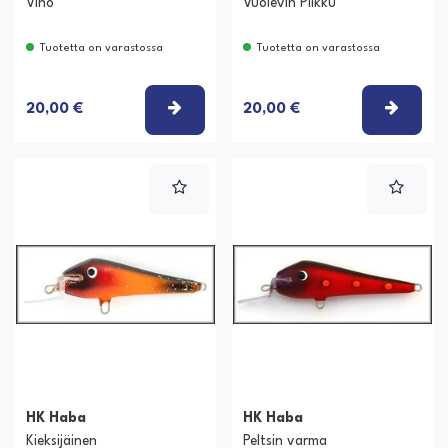
Viho
Vuolevin Pilkku
Tuotetta on varastossa
Tuotetta on varastossa
VALITSE VAIHTOEHTO
VALIT
20,00 €
20,00 €
HK Haba
HK Haba
Kieksijäinen
Peltsin varma