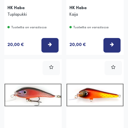
HK Haba
HK Haba
Tuplapukki
Kaija
Tuotetta on varastossa
Tuotetta on varastossa
VALITSE VAIHTOEHTO
VALIT
20,00 €
20,00 €