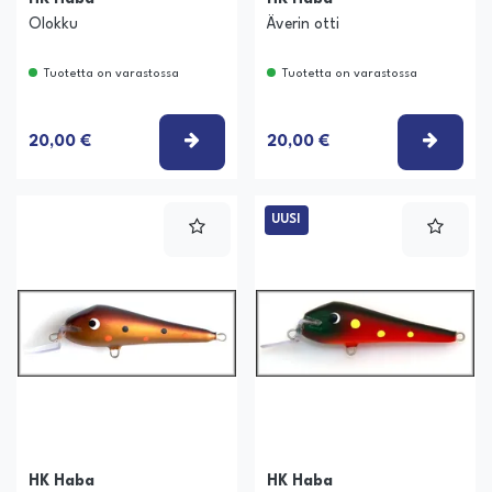
Olokku
Äverin otti
Tuotetta on varastossa
Tuotetta on varastossa
VALITSE VAIHTOEHTO
VALIT
20,00 €
20,00 €
UUSI
HK Haba
HK Haba