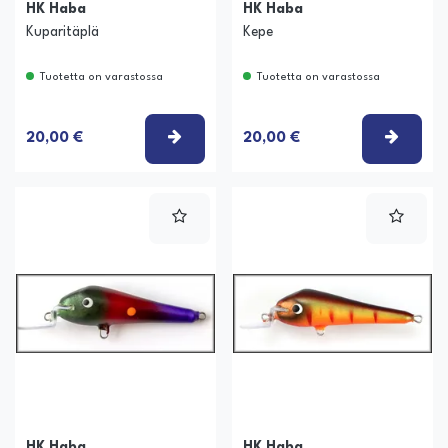
HK Haba
HK Haba
Kuparitäplä
Kepe
Tuotetta on varastossa
Tuotetta on varastossa
VALITSE VAIHTOEHTO
VALIT
20,00 €
20,00 €
HK Haba
HK Haba