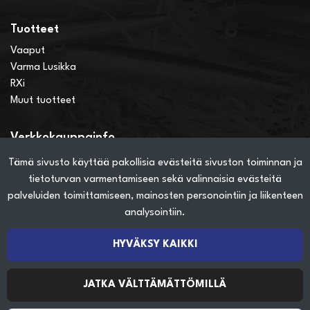
Tuotteet
Vaaput
Varma Lusikka
RXi
Muut tuotteet
Verkkokauppainfo
Näin teet ostoksia verkkokaupassa
Tämä sivusto käyttää pakollisia evästeitä sivuston toiminnan ja
Sopimusehdot
tietoturvan varmentamiseen sekä valinnaisia evästeitä
Toimitustavat
palveluiden toimittamiseen, mainosten personointiin ja liikenteen
Maksutavat
analysointiin.
Tietosuojaseloste
HYVÄKSY KAIKKI
Seuraa sosiaalisessa mediassa
JATKA VÄLTTÄMÄTTÖMILLÄ