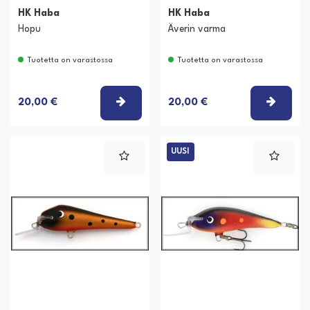
HK Haba
HK Haba
Hopu
Äverin varma
Tuotetta on varastossa
Tuotetta on varastossa
VALITSE VAIHTOEHTO
VALIT
20,00 €
20,00 €
UUSI