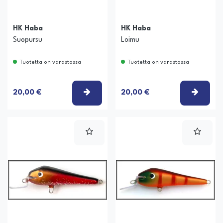
HK Haba
HK Haba
Suopursu
Loimu
Tuotetta on varastossa
Tuotetta on varastossa
VALITSE VAIHTOEHTO
VALIT
20,00 €
20,00 €