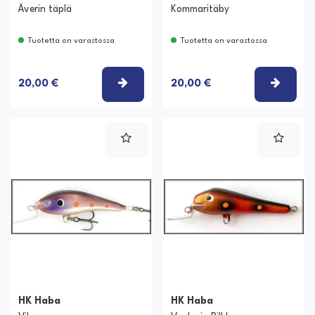
Äverin täplä
Kommaritäby
Tuotetta on varastossa
Tuotetta on varastossa
VALITSE VAIHTOEHTO
VALIT
20,00 €
20,00 €
HK Haba
HK Haba