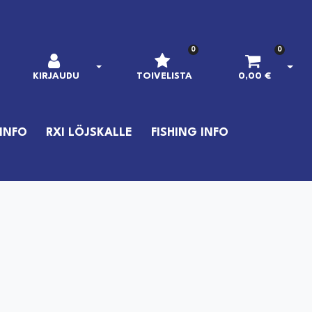
0
0
AVAA KIRJAUTUMINEN
AVAA
KIRJAUDU
TOIVELISTA
0,00 €
INFO
RXI LÖJSKALLE
FISHING INFO