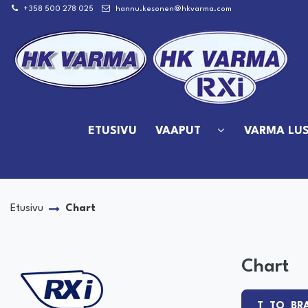
Siirry pääsisältöön
+358 500 278 025
hannu.kesonen@hkvarma.com
ETUSIVU
VAAPUT
VARMA LUS
Etusivu
Chart
Chart
T_TO_BR