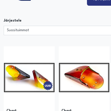
Järjestele
Chart
Chart