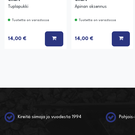
Tuplapukki
Apinan oksennus
Tuotetta on varastossa
Tuotetta on varastossa
LISÄÄ KORIIN
LISÄ
14,00 €
14,00 €
Kireitä siimoja jo vuodesta 1994
Pohjois-